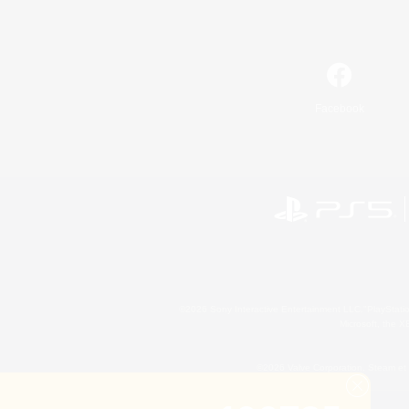
Facebook
©2026 Sony Interactive Entertainment LLC."PlayStation
Microsoft, the 
©2026 Valve Corporation. Steam et 