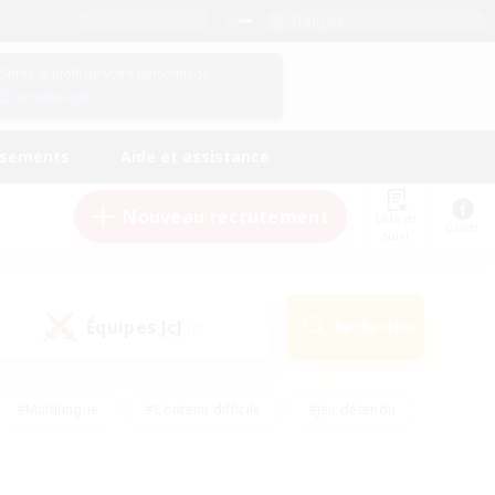
Français
Gérez le profil de votre personnage
Connexion
ssements
Aide et assistance
Nouveau recrutement
Liste de
Guide
suivi
Équipes JcJ
Rechercher
(0)
#Multilingue
#Contenu difficile
#Jeu détendu
#Amateurs de jeu de rôle
#Jeu soutenu
#Débutants bienvenus
#Travailleurs bienvenus