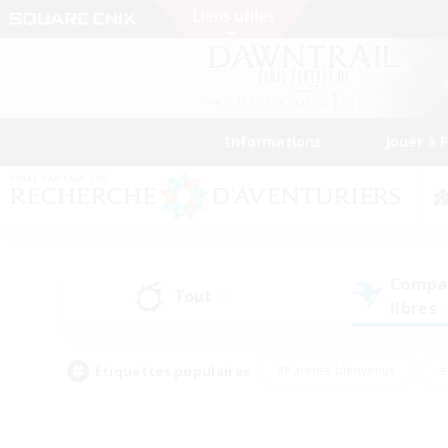
Informations
Jouer à 
Compa
Tout
(2)
libres
(
Étiquettes populaires
#Parents bienvenus
#
#Amateurs d'histoire
#Étudiants bienve
#Artisans/Récolteurs
#Amateurs de JcJ
#A