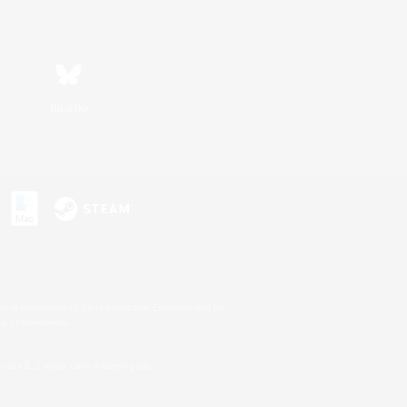
Bluesky
s
s or trademarks of Sony Interactive Entertainment Inc.
up of companies.
 aux É.U. et/ou dans d'autres pays.