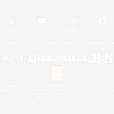
Informations officielles
X
/
News
YouTube
Instagram
Twitch
Licence
Règles et politiques
Politique de confidentialité
Politique d'utilisation des cookie
 Family Mark", "PlayStation", "PS5 logo", "PS5", "PS4 logo" and "PS4" are registered trademark
XBOX Sphere mark, the Series X|S logo and XBOX Series X|S are trademarks of the Microsoft gro
Nintendo Switch est une marque de Nintendo.
Mac is a trademark of Apple Inc.
le logo Steam sont des marques déposées et/ou des marques enregistrées par Valve Corporation