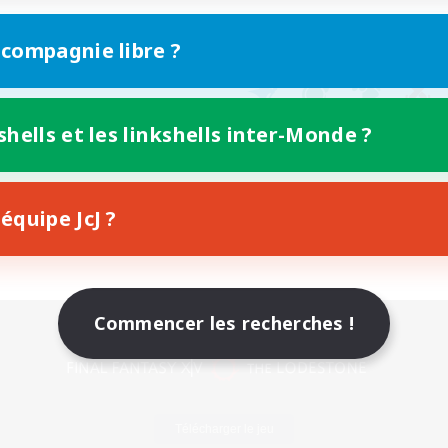
 compagnie libre ?
shells et les linkshells inter-Monde ?
équipe JcJ ?
Commencer les recherches !
Version mobile
Télécharger le jeu