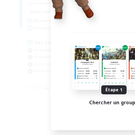
16:00
22:00
En semaine
10:00
24:00
Week-end
10
Membres actifs
--
Places à pourvoir
Das Sweats
Débutants bienvenus
Travailleurs bienvenus
Passe-temps/Intérêts
Amateurs d'histoire
EN
Fin du recrutement le 19/08/2026
Étape 1
Chercher un grou