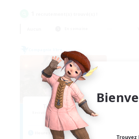
1
recrutement(s) trouvé(s) !
Aucun
En semaine
Compagnie libre
Bienve
Toxic Rhapsody
Recrutement de nouveaux membres
Maduin [Dynamis]
Heures d'activité
Trouvez 