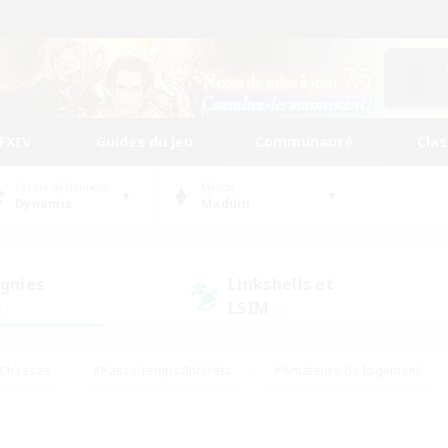
FFXIV
Guides du jeu
Communauté
Cla
Centre de données
Monde
Dynamis
Maduin
gnies
Linkshells et
LSIM
1)
(1)
Chasses
#Passe-temps/Intérêts
#Amateurs de logement
nus
#Amateurs de capture d'écran
#Événements joueurs
mateurs de mirage
#Carte aux trésors
#Joueurs sociaux