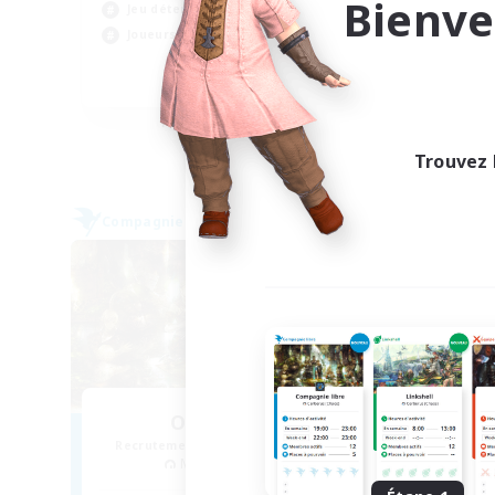
Bienve
Jeu détendu
Jeu
Joueurs sociaux
Jou
EN
Fin du recrutement le 03/09/2026
Trouvez 
Compagnie libre
Compag
Open Hands
Recrutement de nouveaux membres
Recr
Maduin [Dynamis]