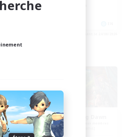
cherche
Passe-temps/Intérêts
EN
EN
e 27/08/2026
Fin du recrutement le 24/08/2026
leinement
Compagnie libre
The Wandering Dawn
membres
Recrutement de nouveaux membres
Maduin [Dynamis]