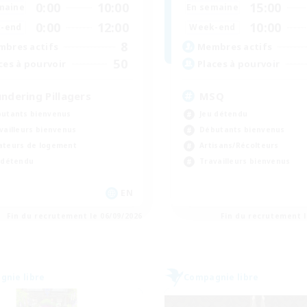
0:00
10:00
15:00
maine
En semaine
0:00
12:00
10:00
-end
Week-end
8
bres actifs
Membres actifs
50
ces à pourvoir
Places à pourvoir
undering Pillagers
MSQ
utants bienvenus
Jeu détendu
vailleurs bienvenus
Débutants bienvenus
teurs de logement
Artisans/Récolteurs
 détendu
Travailleurs bienvenus
EN
Fin du recrutement le 06/09/2026
Fin du recrutement l
nie libre
Compagnie libre