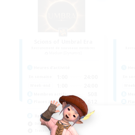
Scions of Umbral Era
Recrutement de nouveaux membres
Recr
Maduin [Dynamis]
Heures d'activité
Heu
1:00
24:00
En semaine
En se
1:00
24:00
Week-end
Week
508
Membres actifs
Mem
512
Places à pourvoir
Pla
Recruiting Ages 18+
Cu
Débutants bienvenus
Déb
Travailleurs bienvenus
Tra