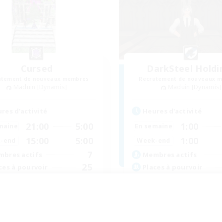
Cursed
DarkSteel Holdi
utement de nouveaux membres
Recrutement de nouveaux 
Maduin [Dynamis]
Maduin [Dynamis]
res d'activité
Heures d'activité
21:00
5:00
1:00
maine
En semaine
15:00
5:00
1:00
-end
Week-end
7
bres actifs
Membres actifs
25
ces à pourvoir
Places à pourvoir
rsed Souls
utants bienvenus
Débutants bienvenus
vailleurs bienvenus