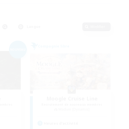
Langue
Modifier
Compagnie libre
NOUVEAU
e
Moogle Cruise Line
membres
Recrutement de nouveaux membres
Maduin [Dynamis]
Heures d'activité