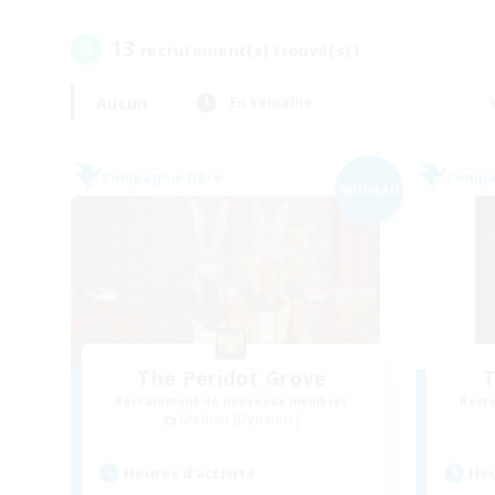
13
recrutement(s) trouvé(s) !
Aucun
En semaine
Compagnie libre
Compag
NOUVEAU
The Peridot Grove
T
Recrutement de nouveaux membres
Recr
Maduin [Dynamis]
Heures d'activité
Heu