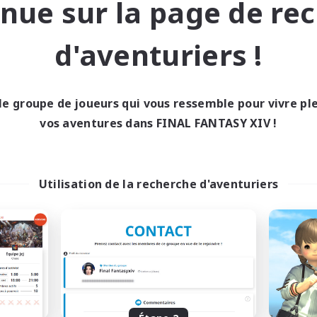
nue sur la page de re
Jeu détendu
 détendu
Passe-temps/Intérêts
eurs sociaux
Travailleurs bienvenus
d'aventuriers !
EN
Fin du recrutement le 27/08/2026
Fin du recrutement l
le groupe de joueurs qui vous ressemble pour vivre p
vos aventures dans FINAL FANTASY XIV !
nie libre
Compagnie libre
Utilisation de la recherche d'aventuriers
Toxic Rhapsody
Mommy
utement de nouveaux membres
Recrutement de nouveaux 
Maduin [Dynamis]
Maduin [Dynamis]