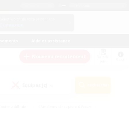
Français
Gérez le profil de votre personnage
Connexion
ssements
Aide et assistance
Nouveau recrutement
Liste de
Guide
suivi
Équipes JcJ
Rechercher
(0)
ontenu difficile
#Amateurs de capture d'écran
ire
#Événements joueurs
#Amateurs de JcJ
#Joueurs sociaux
#Travailleurs bienvenus