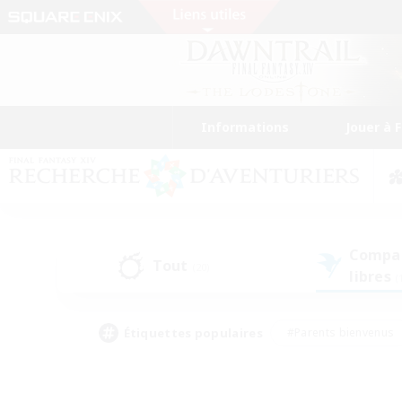
Informations
Jouer à 
Compa
Tout
(20)
libres
(
Étiquettes populaires
#Parents bienvenus
#Étudiants bienvenus
#Jeu détendu
#Amateu
#Amateurs de mirage
#Artisans/Récolteurs