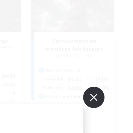
ngs
Recrutement de
membres
membres fondateurs
Maduin [Dynamis]
Heures d'activité
24:00
14:00
18:00
En semaine
24:00
14:00
18:00
Week-end
4
--
Places à pourvoir
--
Family
Débutants bienvenus
Jeu détendu
Travailleurs bienvenus