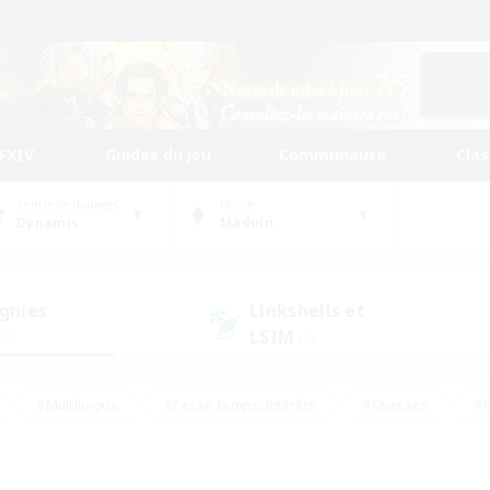
FFXIV
Guides du jeu
Communauté
Cla
Centre de données
Monde
Dynamis
Maduin
gnies
Linkshells et
LSIM
13)
(7)
#Multilingue
#Passe-temps/Intérêts
#Chasses
#C
rs de jeu de rôle
#Amateurs de logement
#Amateurs d'histo
#Débutants bienvenus
#Jeu soutenu
#Carte aux trésors