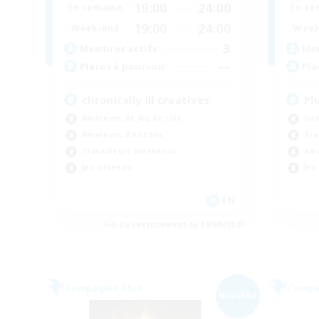
19:00
24:00
En semaine
En se
19:00
24:00
Week-end
Week
3
Membres actifs
Mem
--
Places à pourvoir
Pla
chronically ill creatives
Pl
Amateurs de jeu de rôle
Déb
Amateurs d'histoire
Tra
Travailleurs bienvenus
Ama
Jeu détendu
Jeu
EN
Fin du recrutement le 06/09/2026
Compagnie libre
Compag
NOUVEAU