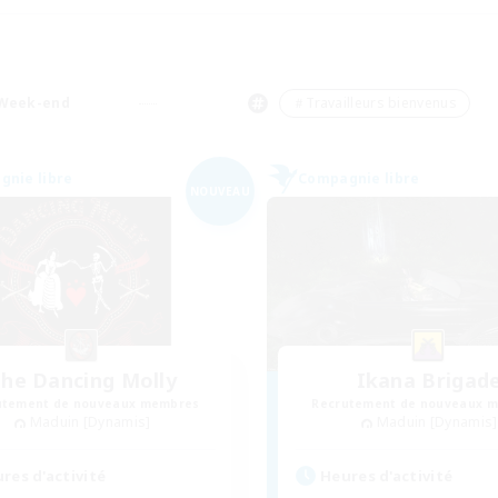
Week-end
＃Travailleurs bienvenus
nie libre
Compagnie libre
NOUVEAU
he Dancing Molly
Ikana Brigad
utement de nouveaux membres
Recrutement de nouveaux 
Maduin [Dynamis]
Maduin [Dynamis]
res d'activité
Heures d'activité