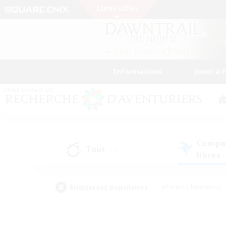
Informations
Jouer à 
Compa
Tout
(15)
libres
(
Étiquettes populaires
#Parents bienvenus
#Étudiants bienvenus
#Jeu détendu
#Amateu
#Amateurs de mirage
#Artisans/Récolteurs