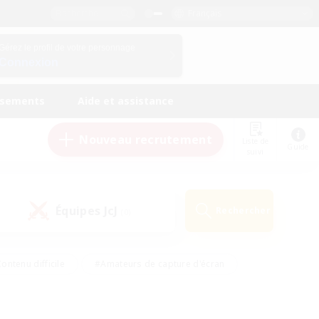
Français
Gérez le profil de votre personnage
Connexion
ssements
Aide et assistance
Nouveau recrutement
Liste de
Guide
suivi
Équipes JcJ
Rechercher
(0)
ontenu difficile
#Amateurs de capture d'écran
ire
#Événements joueurs
#Amateurs de JcJ
#Joueurs sociaux
#Travailleurs bienvenus