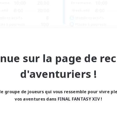
10:00
20:00
10:00
maine
En semaine
8:00
20:00
8:00
-end
Week-end
8
bres actifs
Membres actifs
100
ces à pourvoir
Places à pourvoir
Make Connections
Débutants bienvenus
eurs sociaux
Joueurs sociaux
nue sur la page de re
vailleurs bienvenus
Événements joueurs
tenu difficile
Jeu détendu
teurs de jeu de rôle
d'aventuriers !
EN
Fin du recrutement le 04/09/2026
Fin du recrutement l
le groupe de joueurs qui vous ressemble pour vivre p
vos aventures dans FINAL FANTASY XIV !
nie libre
Compagnie libre