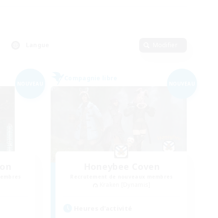
Langue
Modifier
Compagnie libre
NOUVEAU
NOUVEAU
ion
Honeybee Coven
membres
Recrutement de nouveaux membres
Kraken [Dynamis]
Heures d'activité