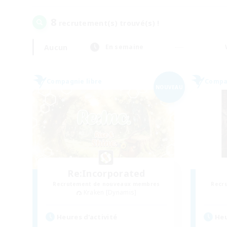
8
recrutement(s) trouvé(s) !
Aucun
En semaine
Compagnie libre
Compag
NOUVEAU
Re:Incorporated
Recrutement de nouveaux membres
Recr
Kraken [Dynamis]
Heures d'activité
Heu