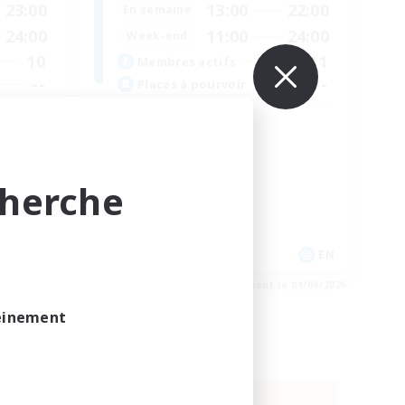
23:00
13:00
22:00
En semaine
24:00
11:00
24:00
Week-end
10
11
Membres actifs
--
--
Places à pourvoir
Not a cult
Débutants bienvenus
Jeu détendu
cherche
Amateurs de mirage
Joueurs sociaux
EN
EN
e 02/09/2026
Fin du recrutement le 01/09/2026
leinement
Compagnie libre