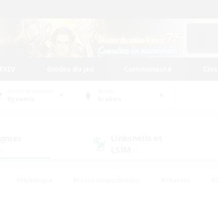
FFXIV
Guides du jeu
Communauté
Cla
Centre de données
Monde
Dynamis
Kraken
gnies
Linkshells et
LSIM
8)
(7)
#Multilingue
#Passe-temps/Intérêts
#Chasses
#C
rs de jeu de rôle
#Amateurs de logement
#Amateurs d'histo
#Débutants bienvenus
#Jeu soutenu
#Carte aux trésors