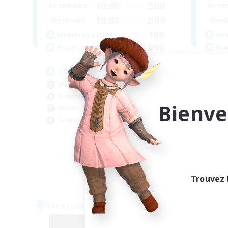
10:00
2:00
En semaine
En se
10:00
2:00
Week-end
Week
100
Membres actifs
Mem
999
Places à pourvoir
Pla
⬡ Adventurer's Guild ⬡
Jeu détendu
Jou
Débutants bienvenus
Bienve
Tra
Joueurs sociaux
Con
Événements joueurs
Ama
EN
Fin du recrutement le 07/09/2026
Trouvez 
Compagnie libre
Compag