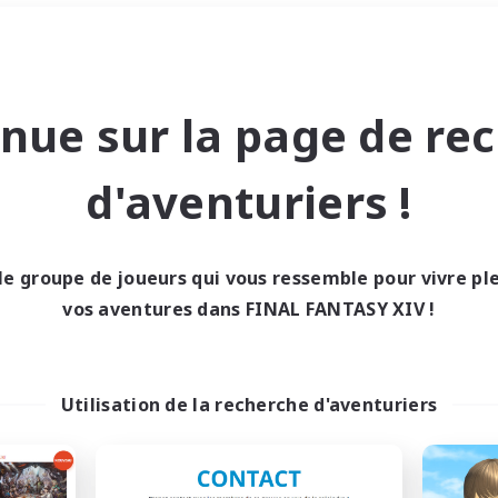
Week-end
＃Parents bienvenus
nue sur la page de re
d'aventuriers !
le groupe de joueurs qui vous ressemble pour vivre p
0 résultat
vos aventures dans FINAL FANTASY XIV !
cun recrutement trou
Utilisation de la recherche d'aventuriers
Réessayez avec des critères différents.