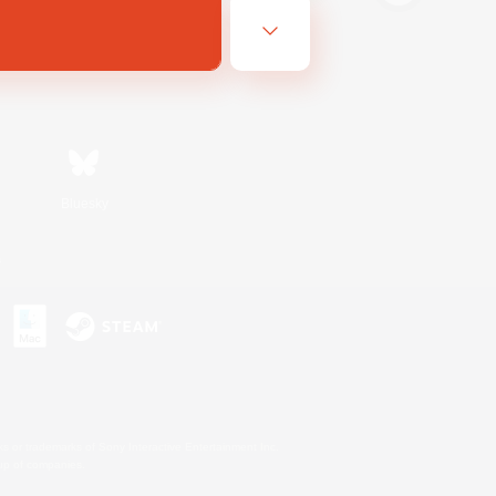
Bluesky
s
s or trademarks of Sony Interactive Entertainment Inc.
up of companies.