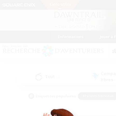
Informations
Jouer à 
Compa
Tout
(4)
libres
(
Étiquettes populaires
#Parents bienvenus
#Étudiants bienvenus
#Jeu détendu
#Amateu
#Amateurs de mirage
#Artisans/Récolteurs