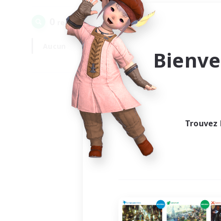
0
recrutement(s) trouvé(s) !
Aucun
En semaine
Bienve
Trouvez 
Au