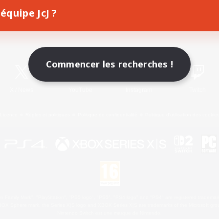
équipe JcJ ?
Télécharger le jeu
Informations officielles
Commencer les recherches !
X
/
News
YouTube
Instagram
Twitch
Licence
Règles et politiques
Politique de confidentialité
Politique d'utilisation des cookie
 Family Mark", "PlayStation", "PS5 logo", "PS5", "PS4 logo" and "PS4" are registered trademark
XBOX Sphere mark, the Series X|S logo and XBOX Series X|S are trademarks of the Microsoft gro
Nintendo Switch est une marque de Nintendo.