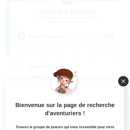
Starlight Express
Recrutement de nouveaux membres
Halicarnassus [Dynamis]
150
Places à pourvoir
Joueurs sociaux
Carte aux trésors
Travailleurs bienvenus
Étudiants bienvenus
EN
Bienvenue sur la page de recherche
d'aventuriers !
Voir détails
Fin du recrutement le 31/08/2026
Trouvez le groupe de joueurs qui vous ressemble pour vivre