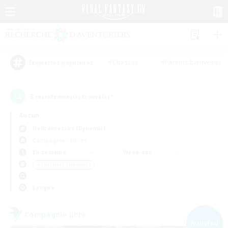
#Chasses
#Parents bienvenus
Étiquettes populaires
3
recrutement(s) trouvé(s) !
Aucun
Halicarnassus (Dynamis)
Compagnies libres
En semaine
Week-end
＃Étudiants bienvenus
Langue
Compagnie libre
NOUVEAU