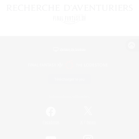
Version de bureau
Télécharger le jeu
Informations officielles
/
Facebook
X
News