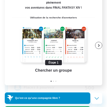
Compagnie libre
pleinement
vos aventures dans FINAL FANTASY XIV !
Utilisation de la recherche d'aventuriers
Étape 1
Umbral Flames
Chercher un groupe
Prend
Recrutement de nouveaux membres
Halicarnassus [Dynamis]
500
Places à pourvoir
Qu'est-ce qu'une compagnie libre ?
LGBTQ+ friendly