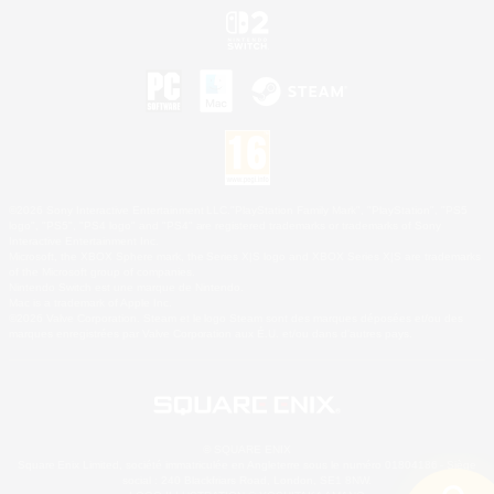
©2026 Sony Interactive Entertainment LLC."PlayStation Family Mark", "PlayStation", "PS5
logo", "PS5", "PS4 logo" and "PS4" are registered trademarks or trademarks of Sony
Interactive Entertainment Inc.
Microsoft, the XBOX Sphere mark, the Series X|S logo and XBOX Series X|S are trademarks
of the Microsoft group of companies.
Nintendo Switch est une marque de Nintendo.
Mac is a trademark of Apple Inc.
©2026 Valve Corporation. Steam et le logo Steam sont des marques déposées et/ou des
marques enregistrées par Valve Corporation aux É.U. et/ou dans d'autres pays.
© SQUARE ENIX
Square Enix Limited, société immatriculée en Angleterre sous le numéro 01804186 - Siège
social : 240 Blackfriars Road, London, SE1 8NW.