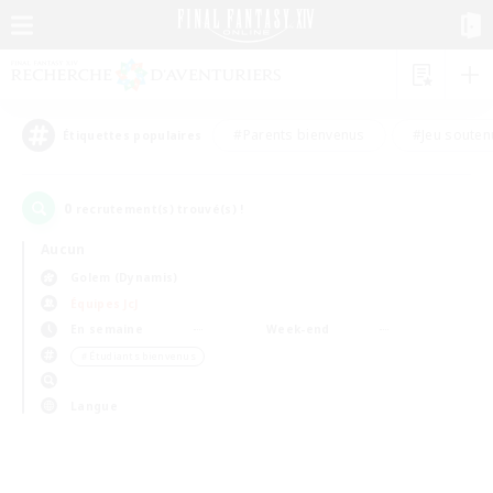
#Parents bienvenus
#Jeu souten
Étiquettes populaires
0
recrutement(s) trouvé(s) !
Aucun
Golem (Dynamis)
Équipes JcJ
En semaine
Week-end
＃Étudiants bienvenus
Langue