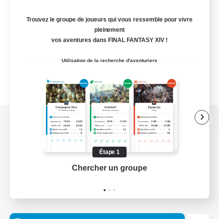
Trouvez le groupe de joueurs qui vous ressemble pour vivre
pleinement
vos aventures dans FINAL FANTASY XIV !
Utilisation de la recherche d'aventuriers
Version de bureau
Étape 1
Chercher un groupe
Prend
Télécharger le jeu
Informations officielles