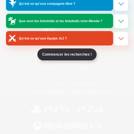
Qu'est-ce qu'une compagnie libre ?
/
Facebook
X
News
Que sont les linkshells et les linkshells inter-Monde ?
Qu'est-ce qu'une équipe JcJ ?
YouTube
Instagram
Commencer les recherches !
Twitch
Bluesky
Licence
Règles et politiques
Politique de confidentialité
Politique d'utilisation des cookies