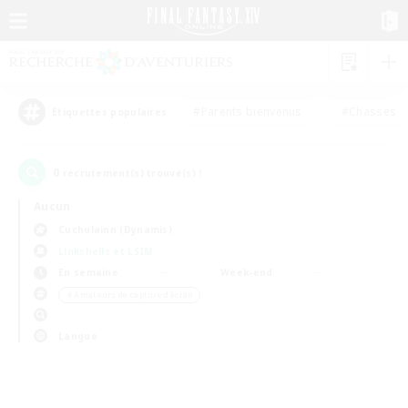
#Parents bienvenus
#Chasses
Étiquettes populaires
0
recrutement(s) trouvé(s) !
Aucun
Cuchulainn (Dynamis)
Linkshells et LSIM
En semaine
Week-end
＃Amateurs de capture d'écran
Langue