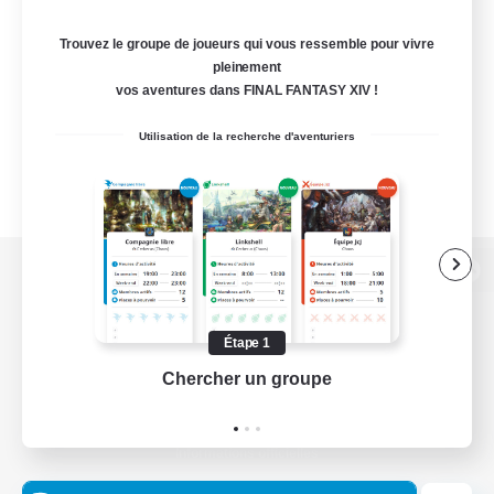
Trouvez le groupe de joueurs qui vous ressemble pour vivre
pleinement
vos aventures dans FINAL FANTASY XIV !
Utilisation de la recherche d'aventuriers
Version de bureau
Étape 1
Chercher un groupe
Prend
Télécharger le jeu
Informations officielles