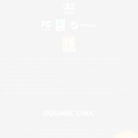
©2026 Sony Interactive Entertainment LLC."PlayStation Family Mark", "PlayStation", "PS5
logo", "PS5", "PS4 logo" and "PS4" are registered trademarks or trademarks of Sony
Interactive Entertainment Inc.
Microsoft, the XBOX Sphere mark, the Series X|S logo and XBOX Series X|S are trademarks
of the Microsoft group of companies.
Nintendo Switch est une marque de Nintendo.
Mac is a trademark of Apple Inc.
©2026 Valve Corporation. Steam et le logo Steam sont des marques déposées et/ou des
marques enregistrées par Valve Corporation aux É.U. et/ou dans d'autres pays.
© SQUARE ENIX
Square Enix Limited, société immatriculée en Angleterre sous le numéro 01804186 - Siège
social : 240 Blackfriars Road, London, SE1 8NW.