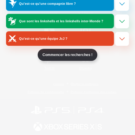
Qu'est-ce qu'une compagnie libre ?
/
Facebook
X
News
Que sont les linkshells et les linkshells inter-Monde ?
Qu'est-ce qu'une équipe JcJ ?
YouTube
Instagram
Commencer les recherches !
Twitch
Bluesky
Licence
Règles et politiques
Politique de confidentialité
Politique d'utilisation des cookies