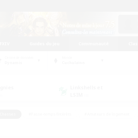
FFXIV
Guides du jeu
Communauté
Cla
Centre de données
Monde
Dynamis
Cuchulainn
gnies
Linkshells et
LSIM
0)
(0)
Chasses
#Passe-temps/Intérêts
#Amateurs de logement
nus
#Amateurs de capture d'écran
#Événements joueurs
mateurs de mirage
#Carte aux trésors
#Joueurs sociaux