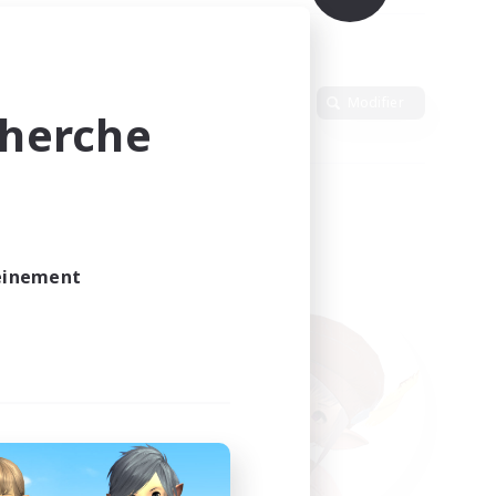
Langue
Modifier
cherche
leinement
vé.