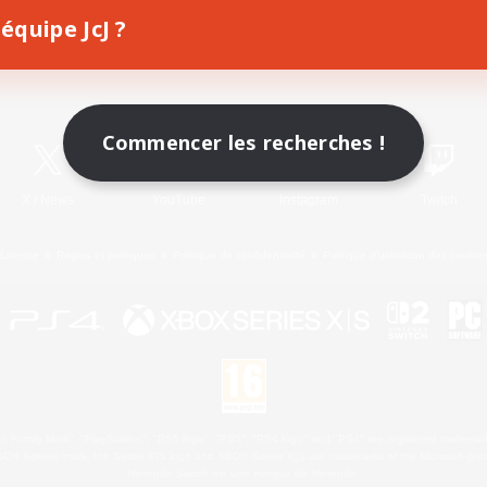
équipe JcJ ?
Télécharger le jeu
Informations officielles
Commencer les recherches !
X
/
News
YouTube
Instagram
Twitch
Licence
Règles et politiques
Politique de confidentialité
Politique d'utilisation des cookie
 Family Mark", "PlayStation", "PS5 logo", "PS5", "PS4 logo" and "PS4" are registered trademark
XBOX Sphere mark, the Series X|S logo and XBOX Series X|S are trademarks of the Microsoft gro
Nintendo Switch est une marque de Nintendo.