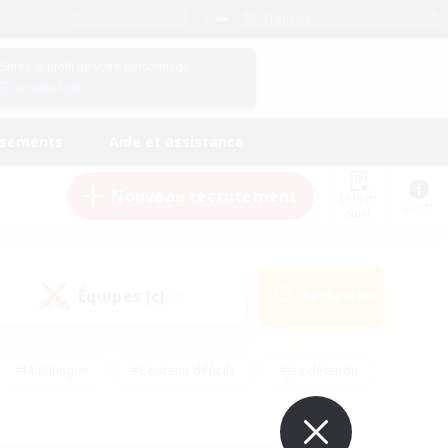
Français
Gérez le profil de votre personnage
Connexion
ssements
Aide et assistance
Nouveau recrutement
Liste de
Guide
suivi
Équipes JcJ
Rechercher
(0)
#Multilingue
#Contenu difficile
#Jeu détendu
#Amateurs de jeu de rôle
#Jeu soutenu
#Débutants bienvenus
#Travailleurs bienvenus