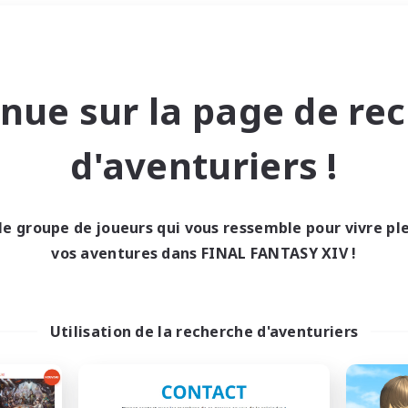
Week-end
＃Chasses
nue sur la page de re
d'aventuriers !
le groupe de joueurs qui vous ressemble pour vivre p
0 résultat
vos aventures dans FINAL FANTASY XIV !
cun recrutement trou
Utilisation de la recherche d'aventuriers
Réessayez avec des critères différents.