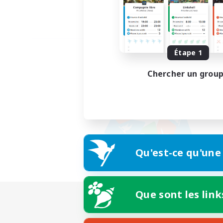
Étape 1
Chercher un grou
Qu'est-ce qu'une
Que sont les link