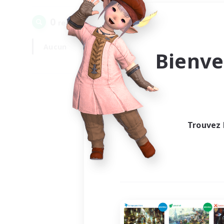
0
recrutement(s) trouvé(s) !
Aucun
En semaine
Bienve
Trouvez 
Au