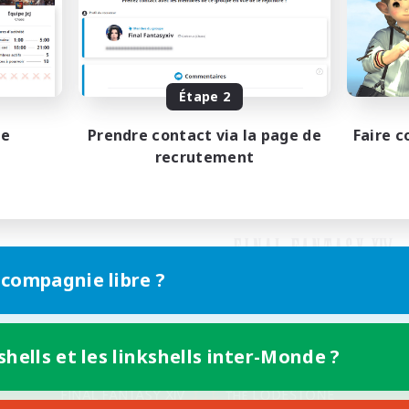
Étape 2
pe
Prendre contact via la page de
Faire c
recrutement
 compagnie libre ?
shells et les linkshells inter-Monde ?
Version mobile