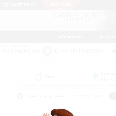
Informations
Jouer à 
Compa
Tout
(0)
libres
(
Étiquettes populaires
#Parents bienvenus
#
#Amateurs d'histoire
#Étudiants bienve
#Artisans/Récolteurs
#Amateurs de JcJ
#A