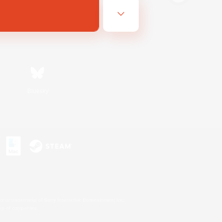
Bluesky
s
s or trademarks of Sony Interactive Entertainment Inc.
up of companies.