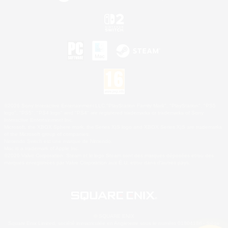
©2026 Sony Interactive Entertainment LLC."PlayStation Family Mark", "PlayStation", "PS5
logo", "PS5", "PS4 logo" and "PS4" are registered trademarks or trademarks of Sony
Interactive Entertainment Inc.
Microsoft, the XBOX Sphere mark, the Series X|S logo and XBOX Series X|S are trademarks
of the Microsoft group of companies.
Nintendo Switch est une marque de Nintendo.
Mac is a trademark of Apple Inc.
©2026 Valve Corporation. Steam et le logo Steam sont des marques déposées et/ou des
marques enregistrées par Valve Corporation aux É.U. et/ou dans d'autres pays.
© SQUARE ENIX
Square Enix Limited, société immatriculée en Angleterre sous le numéro 01804186 - Siège