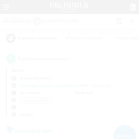
#Parents bienvenus
#Multilingu
Étiquettes populaires
9
recrutement(s) trouvé(s) !
Aucun
Seraph (Dynamis)
Compagnies libres
Linkshells et LSIM
Équipes JcJ
En semaine
Week-end
＃Contenu difficile
Langue
Compagnie libre
NOUVEAU