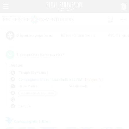
#Parents bienvenus
#Multilingu
Étiquettes populaires
1
recrutement(s) trouvé(s) !
Aucun
Seraph (Dynamis)
Compagnies libres
Linkshells et LSIM
Équipes JcJ
En semaine
Week-end
＃Amateurs de logement
Langue
Compagnie libre