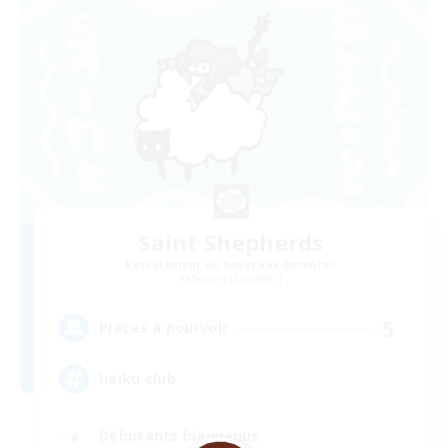
Saint Shepherds
Recrutement de nouveaux membres
Seraph [Dynamis]
5
Places à pourvoir
haiku club
Débutants bienvenus