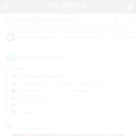
#Parents bienvenus
#Jeu souten
Étiquettes populaires
1
recrutement(s) trouvé(s) !
Aucun
Halicarnassus (Dynamis)
Compagnies libres
Linkshells et LSIM
Équipes JcJ
En semaine
Week-end
＃Amateurs de JcJ
Langue
Compagnie libre