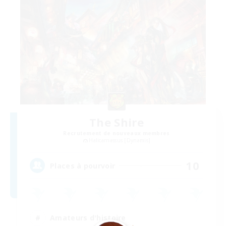
The Shire
Recrutement de nouveaux membres
Halicarnassus [Dynamis]
10
Places à pourvoir
Amateurs d'histoire