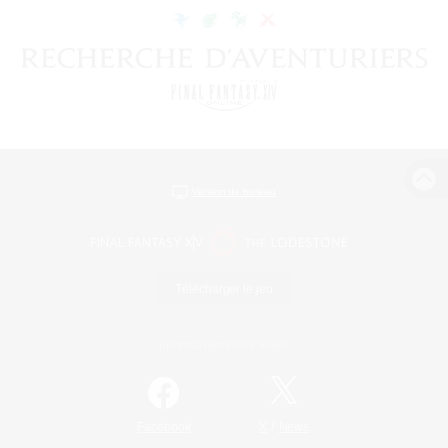
Version de bureau
Télécharger le jeu
Informations officielles
/
Facebook
X
News