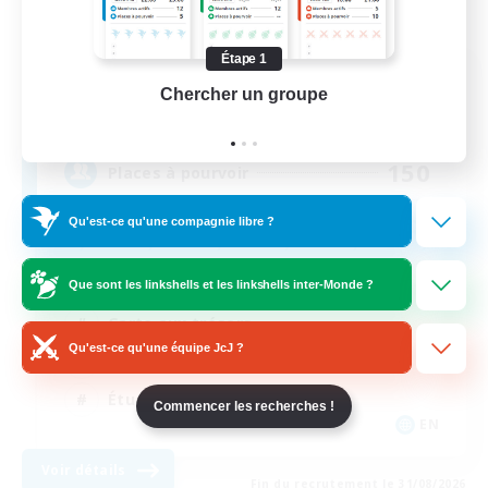
Étape 1
Starlight Express
Chercher un groupe
Prend
Recrutement de nouveaux membres
Halicarnassus [Dynamis]
150
Places à pourvoir
Qu'est-ce qu'une compagnie libre ?
Joueurs sociaux
Que sont les linkshells et les linkshells inter-Monde ?
Carte aux trésors
Qu'est-ce qu'une équipe JcJ ?
Travailleurs bienvenus
Étudiants bienvenus
Commencer les recherches !
EN
Voir détails
Fin du recrutement le 31/08/2026