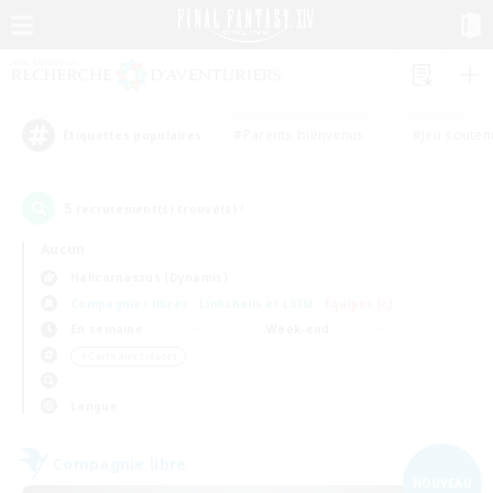
#Parents bienvenus
#Jeu souten
Étiquettes populaires
5
recrutement(s) trouvé(s) !
Aucun
Halicarnassus (Dynamis)
Compagnies libres
Linkshells et LSIM
Équipes JcJ
En semaine
Week-end
＃Carte aux trésors
Langue
Compagnie libre
NOUVEAU