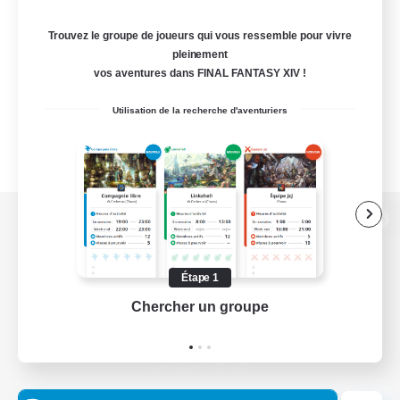
Trouvez le groupe de joueurs qui vous ressemble pour vivre
pleinement
vos aventures dans FINAL FANTASY XIV !
Utilisation de la recherche d'aventuriers
Version de bureau
Étape 1
Chercher un groupe
Prend
Télécharger le jeu
Informations officielles