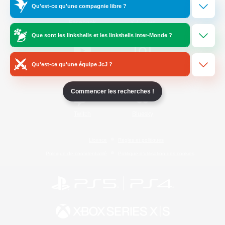
Qu'est-ce qu'une compagnie libre ?
/
Facebook
X
News
Que sont les linkshells et les linkshells inter-Monde ?
Qu'est-ce qu'une équipe JcJ ?
YouTube
Instagram
Commencer les recherches !
Twitch
Bluesky
Licence
Règles et politiques
Politique de confidentialité
Politique d'utilisation des cookies