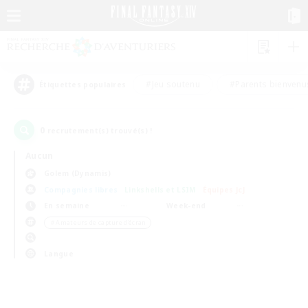
#Jeu soutenu
#Parents bienvenu
Étiquettes populaires
0
recrutement(s) trouvé(s) !
Aucun
Golem (Dynamis)
Compagnies libres
Linkshells et LSIM
Équipes JcJ
En semaine
Week-end
＃Amateurs de capture d'écran
Langue