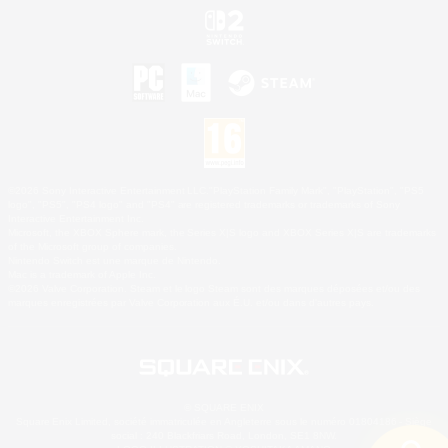
©2026 Sony Interactive Entertainment LLC."PlayStation Family Mark", "PlayStation", "PS5
logo", "PS5", "PS4 logo" and "PS4" are registered trademarks or trademarks of Sony
Interactive Entertainment Inc.
Microsoft, the XBOX Sphere mark, the Series X|S logo and XBOX Series X|S are trademarks
of the Microsoft group of companies.
Nintendo Switch est une marque de Nintendo.
Mac is a trademark of Apple Inc.
©2026 Valve Corporation. Steam et le logo Steam sont des marques déposées et/ou des
marques enregistrées par Valve Corporation aux É.U. et/ou dans d'autres pays.
© SQUARE ENIX
Square Enix Limited, société immatriculée en Angleterre sous le numéro 01804186 - Siège
social : 240 Blackfriars Road, London, SE1 8NW.