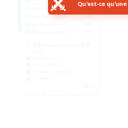
Qu'est-ce qu'une 
15:00
22:00
En semaine
12:00
22:00
Week-end
10
Membres actifs
999
Places à pourvoir
Weekend Warriors
(21+)
Joueurs sociaux
Contenu difficile
Travailleurs bienvenus
Jeu détendu
EN
Fin du recrutement le 21/08/2026