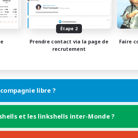
Joueurs sociaux
 détendu
Événements joueurs
tenu difficile
EN
Fin du recrutement le 27/08/2026
Fin du recrutement l
Étape 2
pe
Prendre contact via la page de
Faire c
recrutement
 compagnie libre ?
shells et les linkshells inter-Monde ?