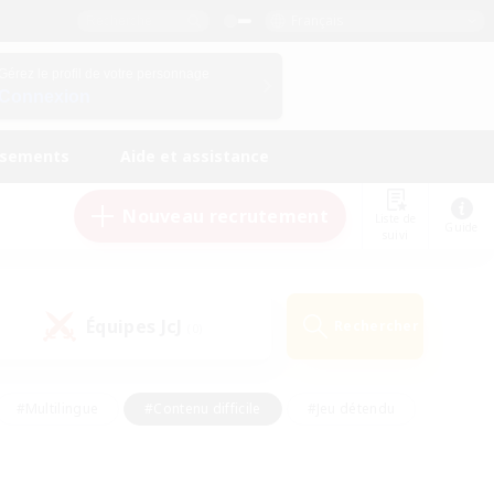
Français
Gérez le profil de votre personnage
Connexion
ssements
Aide et assistance
Nouveau recrutement
Liste de
Guide
suivi
Équipes JcJ
Rechercher
(0)
#Multilingue
#Contenu difficile
#Jeu détendu
#Amateurs de jeu de rôle
#Jeu soutenu
#Débutants bienvenus
#Travailleurs bienvenus