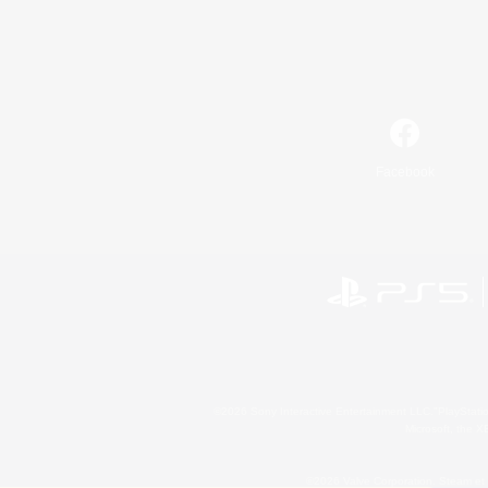
Facebook
©2026 Sony Interactive Entertainment LLC."PlayStation
Microsoft, the 
©2026 Valve Corporation. Steam et 