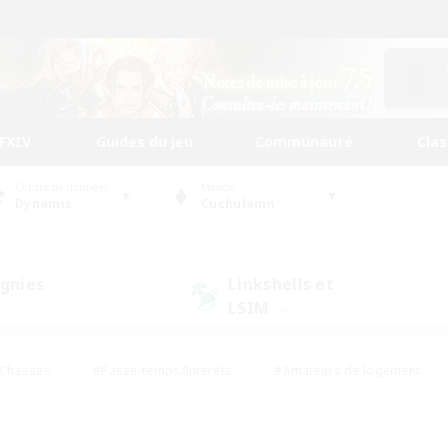
FFXIV
Guides du jeu
Communauté
Cla
Centre de données
Monde
Dynamis
Cuchulainn
gnies
Linkshells et
LSIM
5)
(4)
Chasses
#Passe-temps/Intérêts
#Amateurs de logement
nus
#Amateurs de capture d'écran
#Événements joueurs
mateurs de mirage
#Carte aux trésors
#Joueurs sociaux