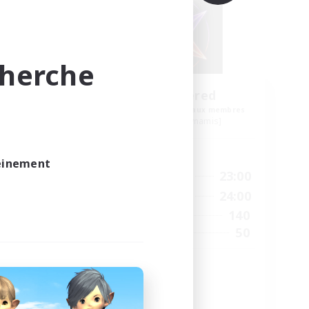
cherche
NA
The Sundered
membres
Recrutement de nouveaux membres
Cuchulainn [Dynamis]
Heures d'activité
leinement
24:00
12:00
23:00
En semaine
24:00
10:00
24:00
Week-end
300
140
Membres actifs
--
50
Places à pourvoir
Organized FC
Débutants bienvenus
Contenu difficile