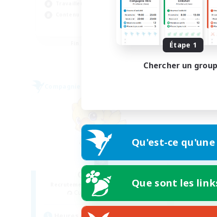
Travailleurs bienvenus
Jeu
Contenu difficile
Con
EN
Fin du recrutement le 28/08/2026
Étape 1
Chercher un grou
Compagnie libre
Qu'est-ce qu'une
Chocobros
Que sont les link
Recrutement de nouveaux membres
Cuchulainn [Dynamis]
Heures d'activité