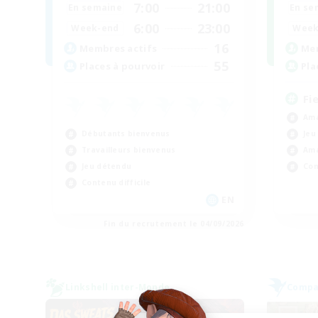
7:00
21:00
En se
En semaine
6:00
23:00
Week
Week-end
16
Mem
Membres actifs
55
Pla
Places à pourvoir
Fi
Ama
Débutants bienvenus
Jeu
Travailleurs bienvenus
Ama
Jeu détendu
Con
Contenu difficile
EN
Fin du recrutement le 04/09/2026
Linkshell inter-Monde
Compag