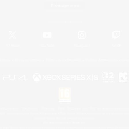
Télécharger le jeu
Informations officielles
X
/
News
YouTube
Instagram
Twitch
Licence
Règles et politiques
Politique de confidentialité
Politique d'utilisation des cookie
 Family Mark", "PlayStation", "PS5 logo", "PS5", "PS4 logo" and "PS4" are registered trademark
XBOX Sphere mark, the Series X|S logo and XBOX Series X|S are trademarks of the Microsoft gro
Nintendo Switch est une marque de Nintendo.
Mac is a trademark of Apple Inc.
le logo Steam sont des marques déposées et/ou des marques enregistrées par Valve Corporation