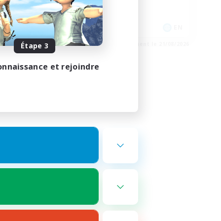
Jeu détendu
Joueurs sociaux
EN
EN
e 23/08/2026
Fin du recrutement le 21/08/2026
Étape 3
onnaissance et rejoindre