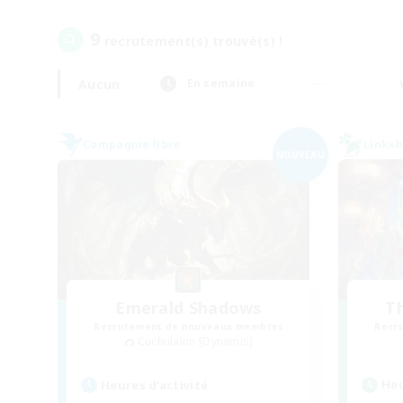
9
recrutement(s) trouvé(s) !
Aucun
En semaine
Compagnie libre
Linksh
NOUVEAU
Emerald Shadows
T
Recrutement de nouveaux membres
Recr
Cuchulainn [Dynamis]
Heu
Heures d'activité