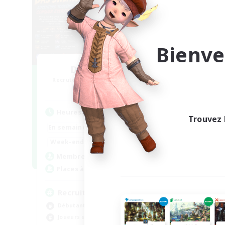
Bienve
Das Sweats 3.0
Recrutement de nouveaux membres
Recr
Dynamis
Heures d'activité
Heu
Trouvez 
0:00
23:00
En semaine
En se
0:00
23:00
Week-end
Week
6
Membres actifs
Mem
64
Places à pourvoir
Pla
Recruiting Ages 18+
LG
Débutants bienvenus
Déb
Joueurs sociaux
Jou