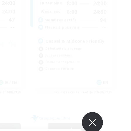
24:00
8:00
24:00
En semaine
24:00
8:00
24:00
Week-end
47
94
Membres actifs
--
--
Places à pourvoir
Casual & Midcore Friendly
Débutants bienvenus
Joueurs sociaux
Événements joueurs
Contenu difficile
JA / EN
EN
e 31/08/2026
Fin du recrutement le 31/08/2026
Compagnie libre