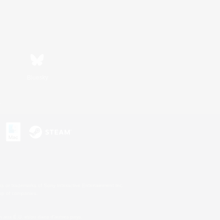
Bluesky
s
s or trademarks of Sony Interactive Entertainment Inc.
up of companies.
 aux É.U. et/ou dans d'autres pays.