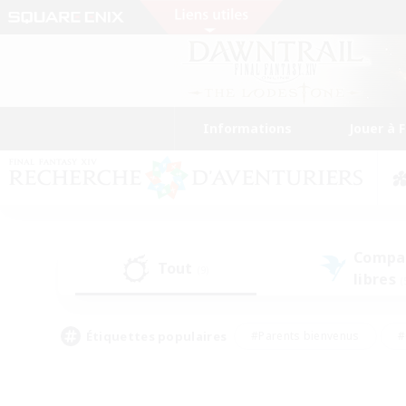
Informations
Jouer à 
Compa
Tout
(9)
libres
(
Étiquettes populaires
#Parents bienvenus
#
#Amateurs d'histoire
#Étudiants bienve
#Artisans/Récolteurs
#Amateurs de JcJ
#A