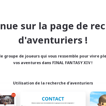
nue sur la page de re
The Siren's Call
Europeans on 
d'aventuriers !
utement de nouveaux membres
Recrutement de nouveaux 
Cuchulainn [Dynamis]
Dynamis
Heures d'activité
res d'activité
le groupe de joueurs qui vous ressemble pour vivre p
1:00
16:00
24:00
En semaine
maine
vos aventures dans FINAL FANTASY XIV !
1:00
11:00
24:00
Week-end
-end
42
Membres actifs
bres actifs
20
Places à pourvoir
ces à pourvoir
Utilisation de la recherche d'aventuriers
Europe
BTQ+
Débutants bienvenus
utants bienvenus
Contenu difficile
eurs sociaux