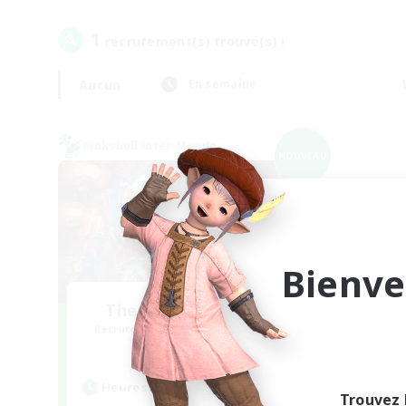
1
recrutement(s) trouvé(s) !
Aucun
En semaine
Linkshell inter-Monde
NOUVEAU
Bienve
The Feathered Host
Recrutement de nouveaux membres
Dynamis
Heures d'activité
Trouvez 