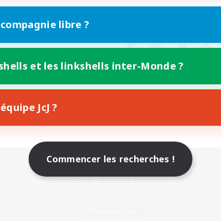
 compagnie libre ?
shells et les linkshells inter-Monde ?
équipe JcJ ?
Commencer les recherches !
Version mobile
Télécharger le jeu