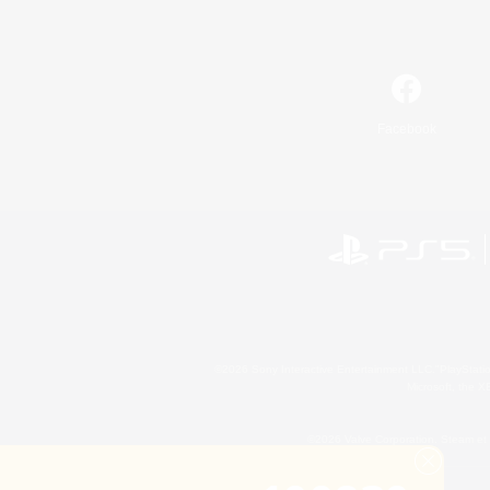
Facebook
©2026 Sony Interactive Entertainment LLC."PlayStation
Microsoft, the 
©2026 Valve Corporation. Steam et 