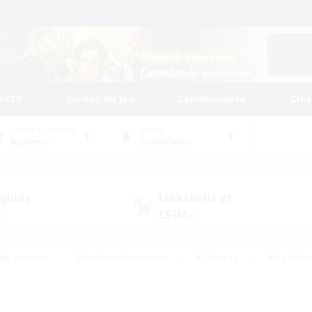
FFXIV
Guides du jeu
Communauté
Cla
Centre de données
Monde
Dynamis
Cuchulainn
gnies
Linkshells et
LSIM
0)
(1)
Jeu soutenu
#Étudiants bienvenus
#Chasses
#Jeu déte
nts joueurs
#Amateurs d'histoire
#Multilingue
#Amate
#Amateurs de JcJ
#Amateurs de mirage
#Carte aux trésors