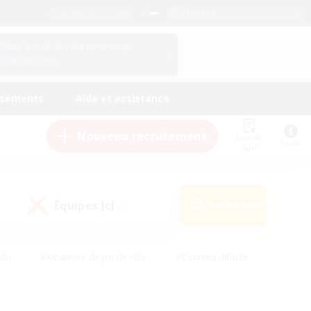
Français
Gérez le profil de votre personnage
Connexion
ssements
Aide et assistance
Nouveau recrutement
Liste de
Guide
suivi
Équipes JcJ
Rechercher
(0)
ndu
#Amateurs de jeu de rôle
#Contenu difficile
urs de logement
#Passe-temps/Intérêts
#Joueurs sociaux
#Travailleurs bienvenus