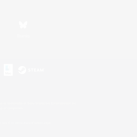
Bluesky
s
s or trademarks of Sony Interactive Entertainment Inc.
up of companies.
 aux É.U. et/ou dans d'autres pays.