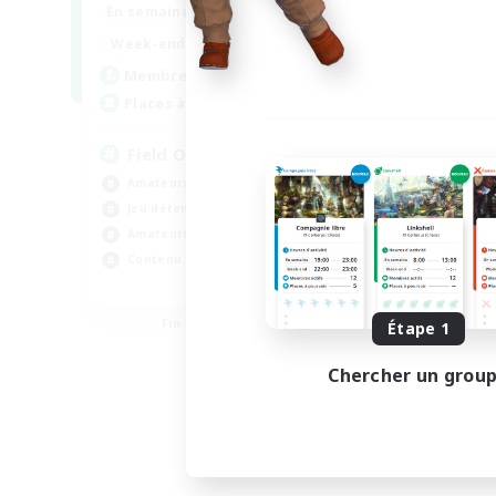
20:00
24:00
En semaine
12:00
24:00
Week-end
3
Membres actifs
50
Places à pourvoir
Field Operations
Amateurs d'histoire
Jeu détendu
Amateurs de jeu de rôle
Contenu difficile
EN
Fin du recrutement le 01/09/2026
Étape 1
Chercher un grou