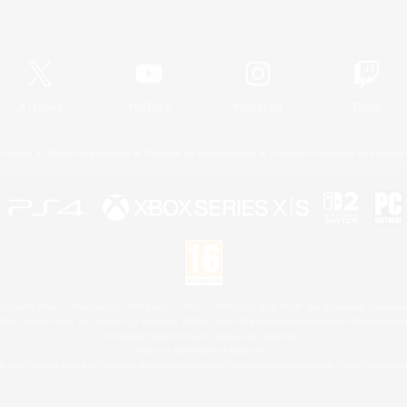
Informations officielles
X
/
News
YouTube
Instagram
Twitch
Licence
Règles et politiques
Politique de confidentialité
Politique d'utilisation des cookie
 Family Mark", "PlayStation", "PS5 logo", "PS5", "PS4 logo" and "PS4" are registered trademark
XBOX Sphere mark, the Series X|S logo and XBOX Series X|S are trademarks of the Microsoft gro
Nintendo Switch est une marque de Nintendo.
Mac is a trademark of Apple Inc.
le logo Steam sont des marques déposées et/ou des marques enregistrées par Valve Corporation