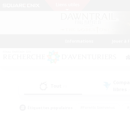
Informations
Jouer à 
Compa
Tout
(1)
libres
(
Étiquettes populaires
#Parents bienvenus
#
#Amateurs de capture d'écran
#Événeme
#Artisans/Récolteurs
#Débutants bienvenus