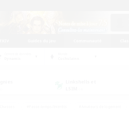
FFXIV
Guides du jeu
Communauté
Cla
Centre de données
Monde
Dynamis
Cuchulainn
gnies
Linkshells et
LSIM
5)
(4)
Chasses
#Passe-temps/Intérêts
#Amateurs de logement
nus
#Amateurs de capture d'écran
#Événements joueurs
mateurs de mirage
#Carte aux trésors
#Joueurs sociaux