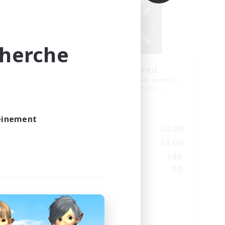
cherche
NA
The Sundered
membres
Recrutement de nouveaux membres
Cuchulainn [Dynamis]
Heures d'activité
leinement
24:00
12:00
23:00
En semaine
24:00
10:00
24:00
Week-end
300
140
Membres actifs
--
50
Places à pourvoir
Organized FC
Débutants bienvenus
Contenu difficile