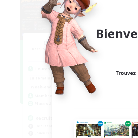
Bienve
Das Sweats 3.0
Recrutement de nouveaux membres
Recr
Dynamis
Heures d'activité
Heu
Trouvez 
0:00
23:00
En semaine
En se
0:00
23:00
Week-end
Week
6
Membres actifs
Mem
64
Places à pourvoir
Pla
Recruiting Ages 18+
LG
Débutants bienvenus
Déb
Joueurs sociaux
Jou