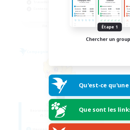
Travailleurs bienvenus
Jeu
Contenu difficile
Con
EN
Fin du recrutement le 28/08/2026
Étape 1
Chercher un grou
Compagnie libre
Qu'est-ce qu'une
Chocobros
Que sont les link
Recrutement de nouveaux membres
Cuchulainn [Dynamis]
Heures d'activité