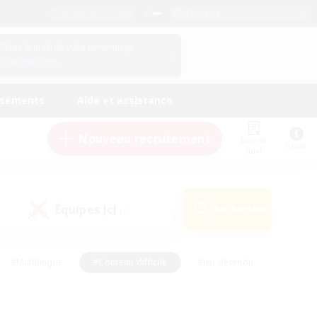
Français
Gérez le profil de votre personnage
Connexion
ssements
Aide et assistance
Nouveau recrutement
Liste de
Guide
suivi
Équipes JcJ
Rechercher
(0)
#Multilingue
#Contenu difficile
#Jeu détendu
#Amateurs de jeu de rôle
#Jeu soutenu
#Débutants bienvenus
#Travailleurs bienvenus