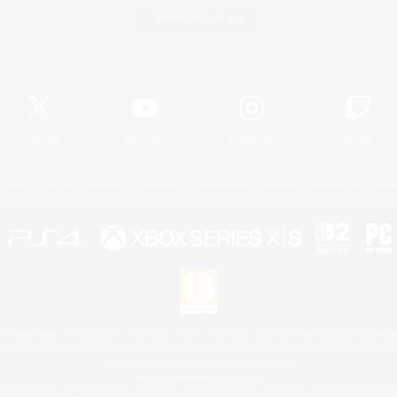
Télécharger le jeu
Informations officielles
X
/
News
YouTube
Instagram
Twitch
Licence
Règles et politiques
Politique de confidentialité
Politique d'utilisation des cookie
 Family Mark", "PlayStation", "PS5 logo", "PS5", "PS4 logo" and "PS4" are registered trademark
XBOX Sphere mark, the Series X|S logo and XBOX Series X|S are trademarks of the Microsoft gro
Nintendo Switch est une marque de Nintendo.
Mac is a trademark of Apple Inc.
le logo Steam sont des marques déposées et/ou des marques enregistrées par Valve Corporation