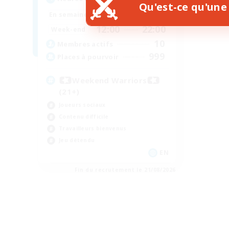
Qu'est-ce qu'une 
15:00
22:00
En semaine
12:00
22:00
Week-end
10
Membres actifs
999
Places à pourvoir
Weekend Warriors
(21+)
Joueurs sociaux
Contenu difficile
Travailleurs bienvenus
Jeu détendu
EN
Fin du recrutement le 21/08/2026