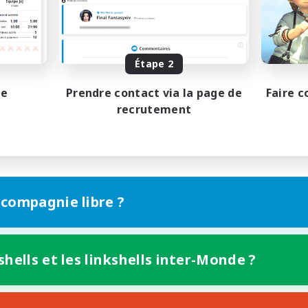
Joueurs sociaux
 détendu
Événements joueurs
tenu difficile
EN
Fin du recrutement le 27/08/2026
Fin du recrutement l
Étape 2
pe
Prendre contact via la page de
Faire c
recrutement
 compagnie libre ?
shells et les linkshells inter-Monde ?