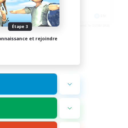
Jeu détendu
Joueurs sociaux
EN
EN
e 23/08/2026
Fin du recrutement le 21/08/2026
Étape 3
onnaissance et rejoindre