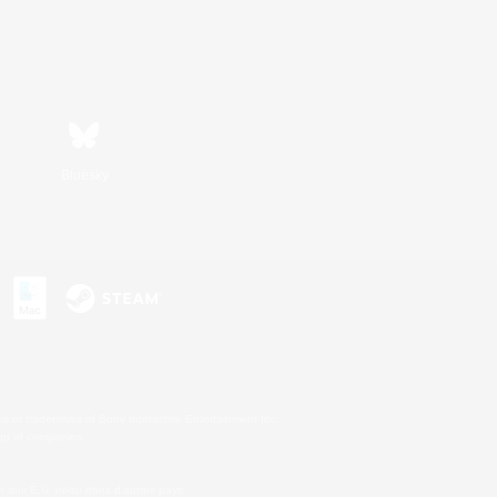
Bluesky
s
s or trademarks of Sony Interactive Entertainment Inc.
up of companies.
 aux É.U. et/ou dans d'autres pays.