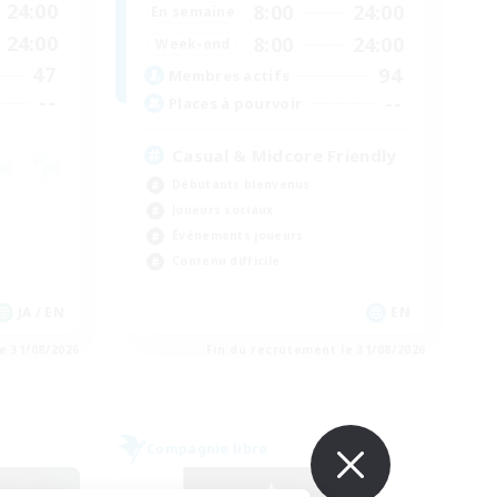
24:00
8:00
24:00
En semaine
24:00
8:00
24:00
Week-end
47
94
Membres actifs
--
--
Places à pourvoir
Casual & Midcore Friendly
Débutants bienvenus
Joueurs sociaux
Événements joueurs
Contenu difficile
JA / EN
EN
e 31/08/2026
Fin du recrutement le 31/08/2026
Compagnie libre