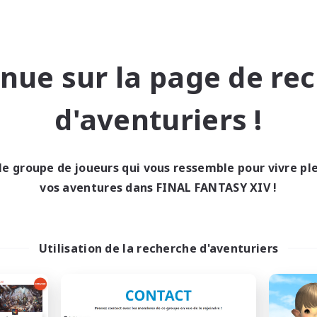
nue sur la page de re
The Siren's Call
Europeans on 
d'aventuriers !
utement de nouveaux membres
Recrutement de nouveaux 
Cuchulainn [Dynamis]
Dynamis
Heures d'activité
res d'activité
le groupe de joueurs qui vous ressemble pour vivre p
1:00
16:00
24:00
En semaine
maine
vos aventures dans FINAL FANTASY XIV !
1:00
11:00
24:00
Week-end
-end
42
Membres actifs
bres actifs
20
Places à pourvoir
ces à pourvoir
Utilisation de la recherche d'aventuriers
Europe
BTQ+
Débutants bienvenus
utants bienvenus
Contenu difficile
eurs sociaux