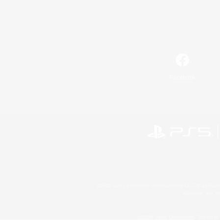
Facebook
©2026 Sony Interactive Entertainment LLC."PlayStation
Microsoft, the 
©2026 Valve Corporation. Steam et 