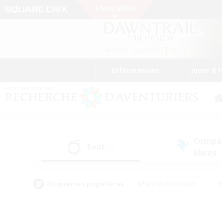
Informations
Jouer à 
Compa
Tout
(9)
libres
(
Étiquettes populaires
#Parents bienvenus
#
#Amateurs d'histoire
#Étudiants bienve
#Artisans/Récolteurs
#Amateurs de JcJ
#A