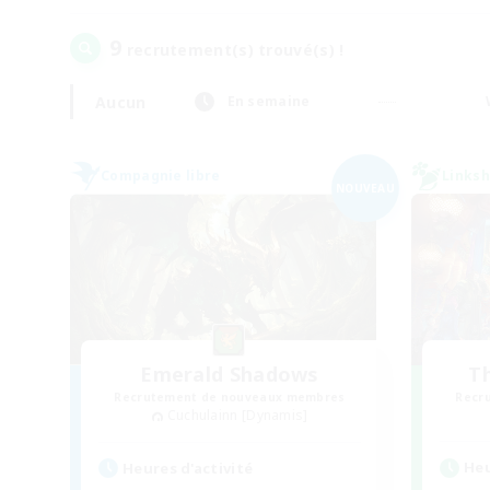
9
recrutement(s) trouvé(s) !
Aucun
En semaine
Compagnie libre
Linksh
NOUVEAU
Emerald Shadows
T
Recrutement de nouveaux membres
Recr
Cuchulainn [Dynamis]
Heu
Heures d'activité