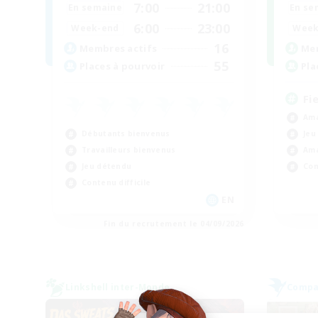
7:00
21:00
En se
En semaine
6:00
23:00
Week
Week-end
16
Mem
Membres actifs
55
Pla
Places à pourvoir
Fi
Ama
Débutants bienvenus
Jeu
Travailleurs bienvenus
Ama
Jeu détendu
Con
Contenu difficile
EN
Fin du recrutement le 04/09/2026
Linkshell inter-Monde
Compag