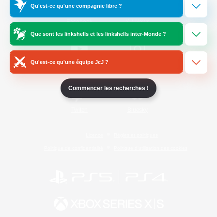
Qu'est-ce qu'une compagnie libre ?
/
Facebook
X
News
Que sont les linkshells et les linkshells inter-Monde ?
Qu'est-ce qu'une équipe JcJ ?
YouTube
Instagram
Commencer les recherches !
Twitch
Bluesky
Licence
Règles et politiques
Politique de confidentialité
Politique d'utilisation des cookies