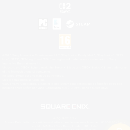
©2026 Sony Interactive Entertainment LLC."PlayStation Family Mark", "PlayStation", "PS5
logo", "PS5", "PS4 logo" and "PS4" are registered trademarks or trademarks of Sony
Interactive Entertainment Inc.
Microsoft, the XBOX Sphere mark, the Series X|S logo and XBOX Series X|S are trademarks
of the Microsoft group of companies.
Nintendo Switch est une marque de Nintendo.
Mac is a trademark of Apple Inc.
©2026 Valve Corporation. Steam et le logo Steam sont des marques déposées et/ou des
marques enregistrées par Valve Corporation aux É.U. et/ou dans d'autres pays.
© SQUARE ENIX
Square Enix Limited, société immatriculée en Angleterre sous le numéro 01804186 - Siège
social : 240 Blackfriars Road, London, SE1 8NW.