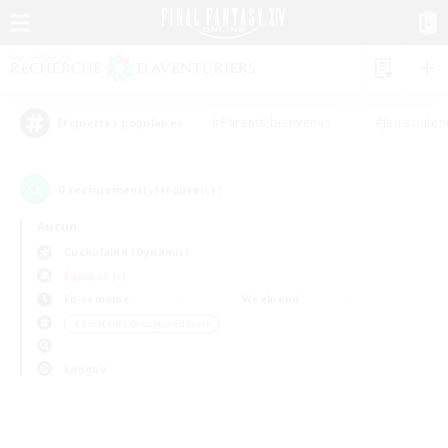
#Parents bienvenus
#Jeu souten
Étiquettes populaires
0
recrutement(s) trouvé(s) !
Aucun
Cuchulainn (Dynamis)
Équipes JcJ
En semaine
Week-end
＃Amateurs de capture d'écran
Langue