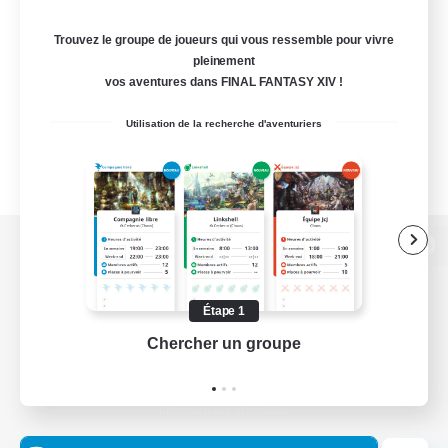
Trouvez le groupe de joueurs qui vous ressemble pour vivre
pleinement
vos aventures dans FINAL FANTASY XIV !
Utilisation de la recherche d'aventuriers
Version de bureau
Étape 1
Chercher un groupe
Prend
Télécharger le jeu
Informations officielles