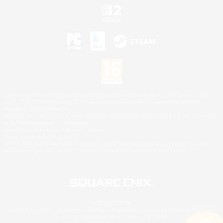
©2026 Sony Interactive Entertainment LLC."PlayStation Family Mark", "PlayStation", "PS5
logo", "PS5", "PS4 logo" and "PS4" are registered trademarks or trademarks of Sony
Interactive Entertainment Inc.
Microsoft, the XBOX Sphere mark, the Series X|S logo and XBOX Series X|S are trademarks
of the Microsoft group of companies.
Nintendo Switch est une marque de Nintendo.
Mac is a trademark of Apple Inc.
©2026 Valve Corporation. Steam et le logo Steam sont des marques déposées et/ou des
marques enregistrées par Valve Corporation aux É.U. et/ou dans d'autres pays.
© SQUARE ENIX
Square Enix Limited, société immatriculée en Angleterre sous le numéro 01804186 - Siège
social : 240 Blackfriars Road, London, SE1 8NW.