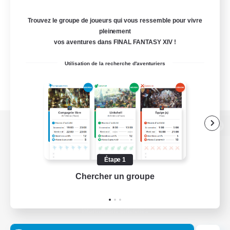
Trouvez le groupe de joueurs qui vous ressemble pour vivre
pleinement
vos aventures dans FINAL FANTASY XIV !
Utilisation de la recherche d'aventuriers
Version de bureau
Étape 1
Chercher un groupe
Prend
Télécharger le jeu
Informations officielles