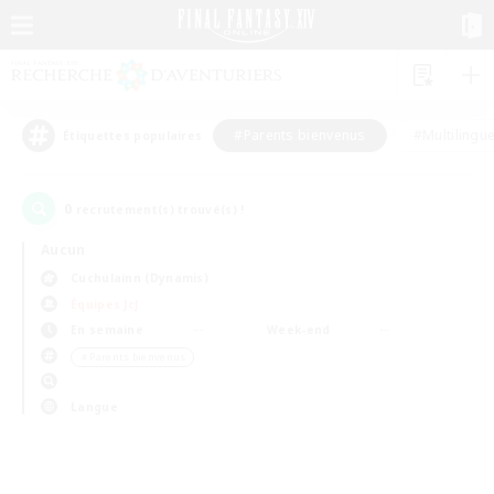
#Parents bienvenus
#Multilingu
Étiquettes populaires
0
recrutement(s) trouvé(s) !
Aucun
Cuchulainn (Dynamis)
Équipes JcJ
En semaine
Week-end
＃Parents bienvenus
Langue