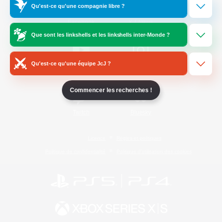
Qu'est-ce qu'une compagnie libre ?
/
Facebook
X
News
Que sont les linkshells et les linkshells inter-Monde ?
Qu'est-ce qu'une équipe JcJ ?
YouTube
Instagram
Commencer les recherches !
Twitch
Bluesky
Licence
Règles et politiques
Politique de confidentialité
Politique d'utilisation des cookies