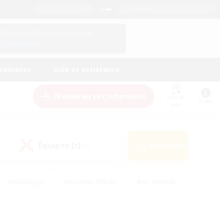
Français
Gérez le profil de votre personnage
Connexion
ssements
Aide et assistance
Nouveau recrutement
Liste de
Guide
suivi
Équipes JcJ
Rechercher
(0)
#Multilingue
#Contenu difficile
#Jeu détendu
#Amateurs de jeu de rôle
#Jeu soutenu
#Débutants bienvenus
#Travailleurs bienvenus