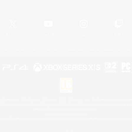
Informations officielles
X
/
News
YouTube
Instagram
Twitch
Licence
Règles et politiques
Politique de confidentialité
Politique d'utilisation des cookie
 Family Mark", "PlayStation", "PS5 logo", "PS5", "PS4 logo" and "PS4" are registered trademark
XBOX Sphere mark, the Series X|S logo and XBOX Series X|S are trademarks of the Microsoft gro
Nintendo Switch est une marque de Nintendo.
Mac is a trademark of Apple Inc.
le logo Steam sont des marques déposées et/ou des marques enregistrées par Valve Corporation