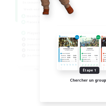
0:00
23:00
En semaine
En se
0:00
23:00
Week-end
Week
680
Membres actifs
Mem
--
Places à pourvoir
Pla
Players events social
Le
Débutants bienvenus
Déb
Joueurs sociaux
Jeu
Passe-temps/Intérêts
Pas
Jeu détendu
Jou
EN / FR
Fin du recrutement le 28/08/2026
Étape 1
Chercher un grou