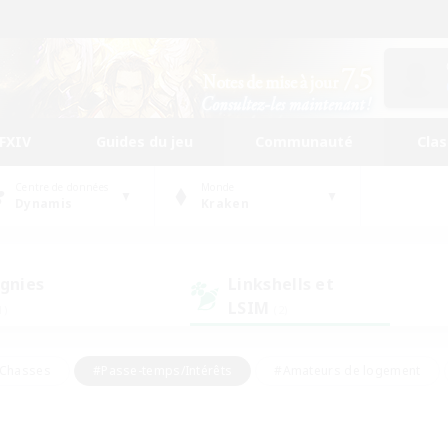
FFXIV
Guides du jeu
Communauté
Cla
Centre de données
Monde
Dynamis
Kraken
gnies
Linkshells et
LSIM
1)
(2)
Chasses
#Passe-temps/Intérêts
#Amateurs de logement
nus
#Amateurs de capture d'écran
#Événements joueurs
mateurs de mirage
#Carte aux trésors
#Joueurs sociaux