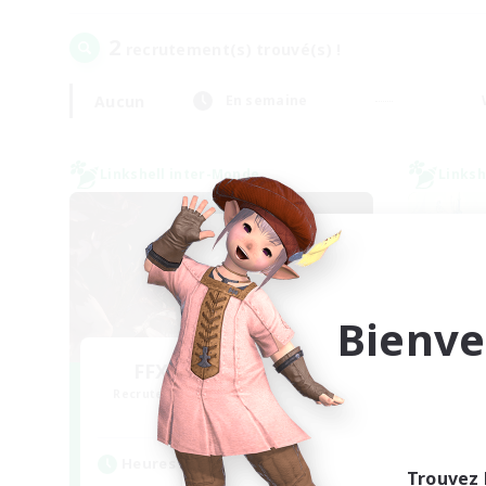
2
recrutement(s) trouvé(s) !
Aucun
En semaine
Linkshell inter-Monde
Linksh
Bienve
FFXIV NA Network
Le
Recrutement de nouveaux membres
Recr
Dynamis
Heures d'activité
Heu
Trouvez 