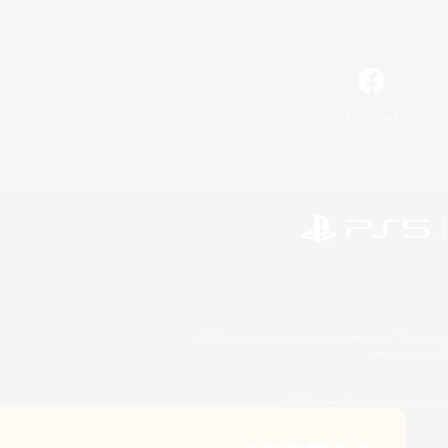
Facebook
©2026 Sony Interactive Entertainment LLC."PlayStation
Microsoft, the 
©2026 Valve Corporation. Steam et 