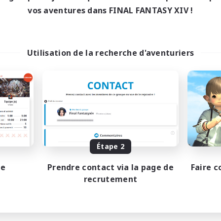
0:00
23:00
maine
vos aventures dans FINAL FANTASY XIV !
0:00
23:00
-end
1
bres actifs
999
ces à pourvoir
Utilisation de la recherche d'aventuriers
tsPartyFFXIVDiscord
utants bienvenus
 détendu
se-temps/Intérêts
eurs sociaux
EN
Fin du recrutement le 24/08/2026
Étape 2
pe
Prendre contact via la page de
Faire c
recrutement