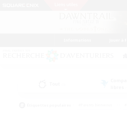
Informations
Jouer à 
Compa
Tout
(3)
libres
(
Étiquettes populaires
#Parents bienvenus
#
#Amateurs d'histoire
#Étudiants bienve
#Artisans/Récolteurs
#Amateurs de JcJ
#A