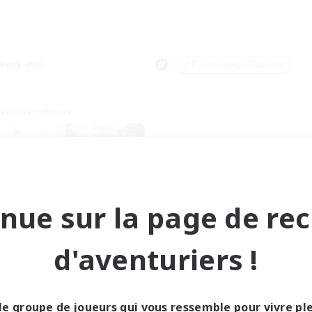
Week-end
＃Passe-temps/Intérêts
ell inter-Monde
nue sur la page de re
t's Party! Dynamis
d'aventuriers !
utement de nouveaux membres
Dynamis
res d'activité
le groupe de joueurs qui vous ressemble pour vivre p