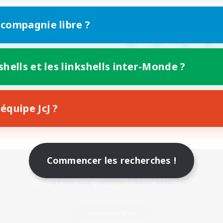
 compagnie libre ?
shells et les linkshells inter-Monde ?
équipe JcJ ?
Commencer les recherches !
Version mobile
Télécharger le jeu