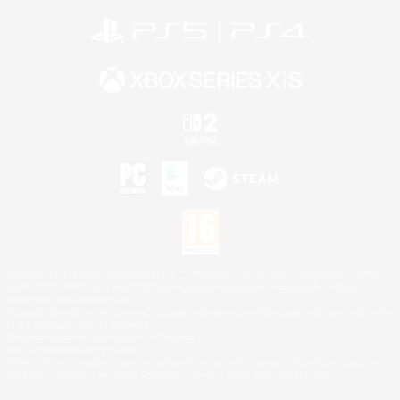
©2026 Sony Interactive Entertainment LLC."PlayStation Family Mark", "PlayStation", "PS5
logo", "PS5", "PS4 logo" and "PS4" are registered trademarks or trademarks of Sony
Interactive Entertainment Inc.
Microsoft, the XBOX Sphere mark, the Series X|S logo and XBOX Series X|S are trademarks
of the Microsoft group of companies.
Nintendo Switch est une marque de Nintendo.
Mac is a trademark of Apple Inc.
©2026 Valve Corporation. Steam et le logo Steam sont des marques déposées et/ou des
marques enregistrées par Valve Corporation aux É.U. et/ou dans d'autres pays.