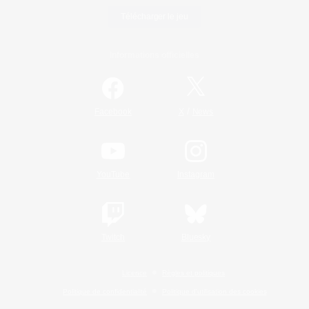
Télécharger le jeu
Informations officielles
/
Facebook
X
News
YouTube
Instagram
Twitch
Bluesky
Licence
Règles et politiques
Politique de confidentialité
Politique d'utilisation des cookies