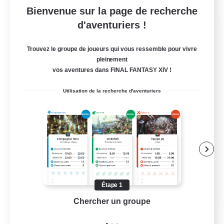
Bienvenue sur la page de recherche
Dynamis Werks
d'aventuriers !
Recrutement de nouveaux membres
Dynamis
Trouvez le groupe de joueurs qui vous ressemble pour vivre
pleinement
--
Places à pourvoir
vos aventures dans FINAL FANTASY XIV !
Utilisation de la recherche d'aventuriers
Contenu difficile
Débutants bienvenus
Carte aux trésors
Amateurs de mirage
JA / EN
Étape 1
Chercher un groupe
Prend
Voir détails
Fin du recrutement le 31/08/2026