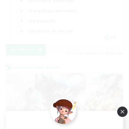
Débutants bienvenus
Travailleurs bienvenus
Jeu détendu
Amateurs de mirage
EN
Voir détails
Fin du recrutement le 05/09/2026
Linkshell inter-Monde