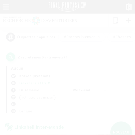
#Parents bienvenus
#Chasses
Étiquettes populaires
2
recrutement(s) trouvé(s) !
Aucun
Kraken (Dynamis)
Linkshells et LSIM
En semaine
Week-end
＃Amateurs de mirage
Langue
Linkshell inter-Monde
NOUVEAU