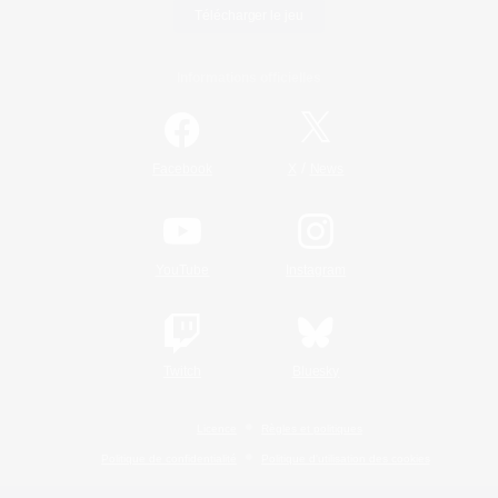
Télécharger le jeu
Informations officielles
/
Facebook
X
News
YouTube
Instagram
Twitch
Bluesky
Licence
Règles et politiques
Politique de confidentialité
Politique d'utilisation des cookies