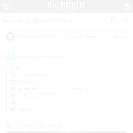
#Parents bienvenus
#Chasses
Étiquettes populaires
2
recrutement(s) trouvé(s) !
Aucun
Golem (Dynamis)
Linkshells et LSIM
En semaine
Week-end
＃Passe-temps/Intérêts
Langue
Linkshell inter-Monde