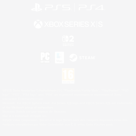
©2026 Sony Interactive Entertainment LLC."PlayStation Family Mark", "PlayStation", "PS5
logo", "PS5", "PS4 logo" and "PS4" are registered trademarks or trademarks of Sony
Interactive Entertainment Inc.
Microsoft, the XBOX Sphere mark, the Series X|S logo and XBOX Series X|S are trademarks
of the Microsoft group of companies.
Nintendo Switch est une marque de Nintendo.
Mac is a trademark of Apple Inc.
©2026 Valve Corporation. Steam et le logo Steam sont des marques déposées et/ou des
marques enregistrées par Valve Corporation aux É.U. et/ou dans d'autres pays.