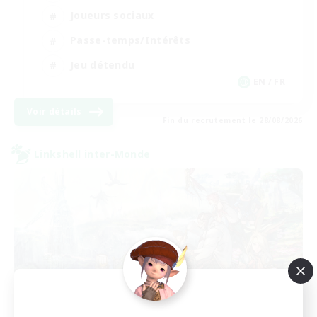
Joueurs sociaux
Passe-temps/Intérêts
Jeu détendu
EN / FR
Voir détails
Fin du recrutement le 28/08/2026
Linkshell inter-Monde