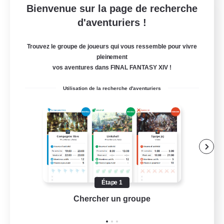
Bienvenue sur la page de recherche
Let's Party! Dynamis
d'aventuriers !
Recrutement de nouveaux membres
Dynamis
Trouvez le groupe de joueurs qui vous ressemble pour vivre
pleinement
999
Places à pourvoir
vos aventures dans FINAL FANTASY XIV !
LetsPartyFFXIVDiscord
Utilisation de la recherche d'aventuriers
Débutants bienvenus
Jeu détendu
Passe-temps/Intérêts
Joueurs sociaux
EN
Étape 1
Chercher un groupe
Prend
Voir détails
Fin du recrutement le 24/08/2026