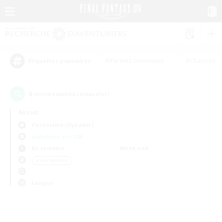
#Parents bienvenus
#Chasses
Étiquettes populaires
0
recrutement(s) trouvé(s) !
Aucun
Cuchulainn (Dynamis)
Linkshells et LSIM
En semaine
Week-end
＃Jeu soutenu
Langue