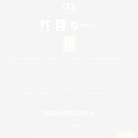
©2026 Sony Interactive Entertainment LLC."PlayStation Family Mark", "PlayStation", "PS5
logo", "PS5", "PS4 logo" and "PS4" are registered trademarks or trademarks of Sony
Interactive Entertainment Inc.
Microsoft, the XBOX Sphere mark, the Series X|S logo and XBOX Series X|S are trademarks
of the Microsoft group of companies.
Nintendo Switch est une marque de Nintendo.
Mac is a trademark of Apple Inc.
©2026 Valve Corporation. Steam et le logo Steam sont des marques déposées et/ou des
marques enregistrées par Valve Corporation aux É.U. et/ou dans d'autres pays.
© SQUARE ENIX
Square Enix Limited, société immatriculée en Angleterre sous le numéro 01804186 - Siège
social : 240 Blackfriars Road, London, SE1 8NW.