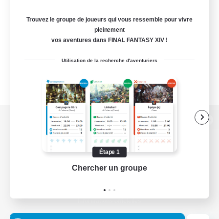
Trouvez le groupe de joueurs qui vous ressemble pour vivre
pleinement
vos aventures dans FINAL FANTASY XIV !
Utilisation de la recherche d'aventuriers
Version de bureau
Étape 1
Chercher un groupe
Prend
Télécharger le jeu
Informations officielles