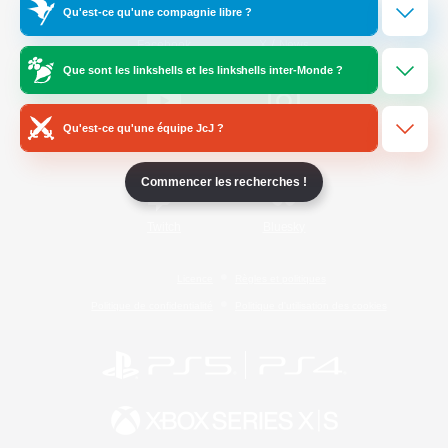
Qu'est-ce qu'une compagnie libre ?
/
Facebook
X
News
Que sont les linkshells et les linkshells inter-Monde ?
Qu'est-ce qu'une équipe JcJ ?
YouTube
Instagram
Commencer les recherches !
Twitch
Bluesky
Licence
Règles et politiques
Politique de confidentialité
Politique d'utilisation des cookies