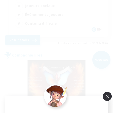
Joueurs sociaux
Événements joueurs
Contenu difficile
EN
Voir détails
Fin du recrutement le 31/08/2026
Compagnie libre
NOUVEAU