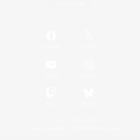
Télécharger le jeu
Informations officielles
/
Facebook
X
News
YouTube
Instagram
Twitch
Bluesky
Licence
Règles et politiques
Politique de confidentialité
Politique d'utilisation des cookies