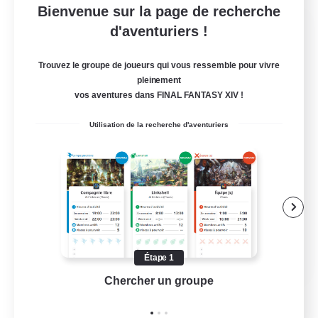
Bienvenue sur la page de recherche
Fireborn
d'aventuriers !
Recrutement de nouveaux membres
Cuchulainn [Dynamis]
Trouvez le groupe de joueurs qui vous ressemble pour vivre
pleinement
50
Places à pourvoir
vos aventures dans FINAL FANTASY XIV !
Utilisation de la recherche d'aventuriers
Joueurs sociaux
Amateurs de logement
Amateurs de mirage
Événements joueurs
EN
Étape 1
Chercher un groupe
Prend
Voir détails
Fin du recrutement le 31/08/2026