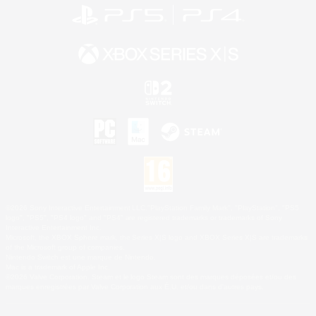
©2026 Sony Interactive Entertainment LLC."PlayStation Family Mark", "PlayStation", "PS5
logo", "PS5", "PS4 logo" and "PS4" are registered trademarks or trademarks of Sony
Interactive Entertainment Inc.
Microsoft, the XBOX Sphere mark, the Series X|S logo and XBOX Series X|S are trademarks
of the Microsoft group of companies.
Nintendo Switch est une marque de Nintendo.
Mac is a trademark of Apple Inc.
©2026 Valve Corporation. Steam et le logo Steam sont des marques déposées et/ou des
marques enregistrées par Valve Corporation aux É.U. et/ou dans d'autres pays.