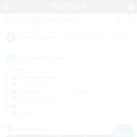
#Parents bienvenus
#Chasses
Étiquettes populaires
2
recrutement(s) trouvé(s) !
Aucun
Cuchulainn (Dynamis)
Compagnies libres
En semaine
Week-end
＃Événements joueurs
Langue
Compagnie libre
NOUVEAU