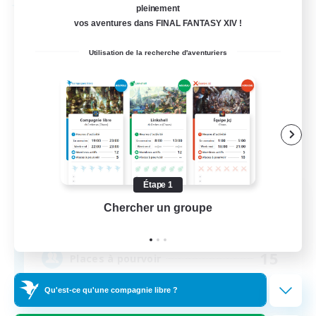
Compagnie libre
pleinement
vos aventures dans FINAL FANTASY XIV !
Utilisation de la recherche d'aventuriers
Étape 1
Kurohana House
Chercher un groupe
Prend
Recrutement de nouveaux membres
Cuchulainn [Dynamis]
15
Places à pourvoir
Qu'est-ce qu'une compagnie libre ?
LGBT+ Community