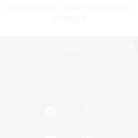
Version de bureau
Télécharger le jeu
Informations officielles
/
Facebook
X
News