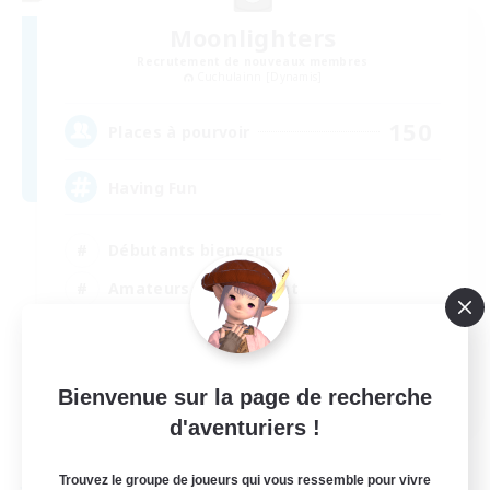
Moonlighters
Recrutement de nouveaux membres
Cuchulainn [Dynamis]
150
Places à pourvoir
Having Fun
Débutants bienvenus
Amateurs de logement
Carte aux trésors
Artisans/Récolteurs
EN
Bienvenue sur la page de recherche
d'aventuriers !
Voir détails
Fin du recrutement le 25/08/2026
Trouvez le groupe de joueurs qui vous ressemble pour vivre