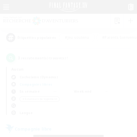
#Jeu soutenu
#Parents bienvenu
Étiquettes populaires
3
recrutement(s) trouvé(s) !
Aucun
Cuchulainn (Dynamis)
Compagnies libres
En semaine
Week-end
＃Amateurs de logement
Langue
Compagnie libre