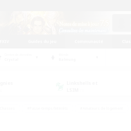
FFXIV
Guides du jeu
Communauté
Cla
Centre de données
Monde
Crystal
Balmung
gnies
Linkshells et
LSIM
4)
(1)
Chasses
#Passe-temps/Intérêts
#Amateurs de logement
nus
#Amateurs de capture d'écran
#Événements joueurs
mateurs de mirage
#Carte aux trésors
#Joueurs sociaux