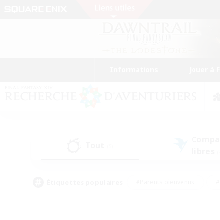
Informations
Jouer à 
Compa
Tout
(5)
libres
(
Étiquettes populaires
#Parents bienvenus
#
#Amateurs d'histoire
#Étudiants bienve
#Artisans/Récolteurs
#Amateurs de JcJ
#A