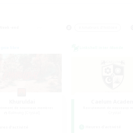
Week-end
＃Amateurs d'histoire
nie libre
Linkshell inter-Monde
Khuruldai
Caelum Acade
utement de nouveaux membres
Recrutement de nouveaux 
Balmung [Crystal]
Crystal
Heures d'activité
res d'activité