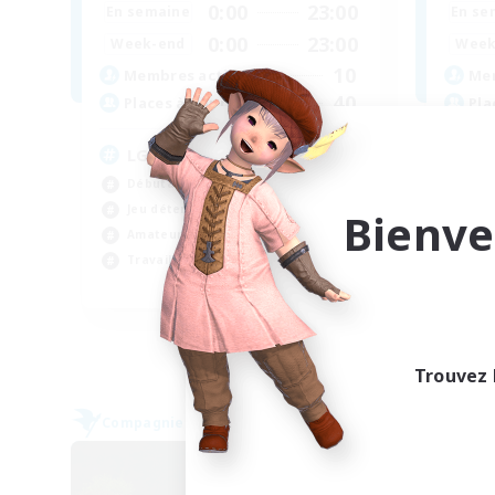
0:00
23:00
En semaine
En se
0:00
23:00
Week-end
Week
10
Membres actifs
Mem
40
Places à pourvoir
Pla
LGBT & Introvert Friendly
Ad
Débutants bienvenus
Ama
Jeu détendu
Ama
Bienve
Amateurs d'histoire
Évé
Travailleurs bienvenus
Déb
EN
Fin du recrutement le 31/08/2026
Trouvez 
Compagnie libre