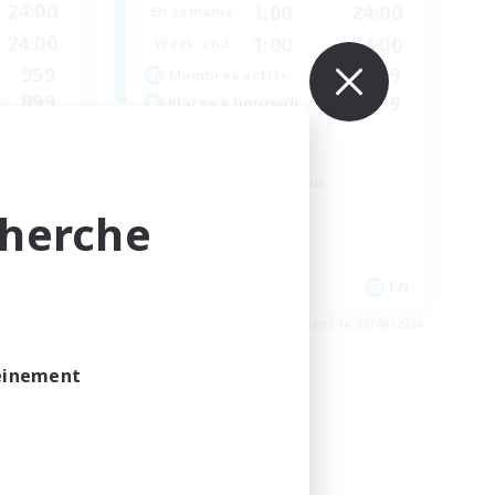
24:00
1:00
24:00
En semaine
24:00
1:00
24:00
Week-end
999
999
Membres actifs
999
999
Places à pourvoir
RP Academy
Amateurs de jeu de rôle
Amateurs d'histoire
cherche
Joueurs sociaux
Débutants bienvenus
EN
EN
e 23/08/2026
Fin du recrutement le 23/08/2026
leinement