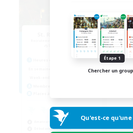
St. Reinette's Uni.
Recrutement de nouveaux membres
Balmung [Crystal]
Étape 1
Heures d'activité
1:00
24:00
En semaine
Chercher un grou
1:00
24:00
Week-end
10
Membres actifs
35
Places à pourvoir
Qu'est-ce qu'une
Amateurs de jeu de rôle
Débutants bienvenus