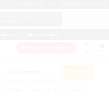
Français
Gérez le profil de votre personnage
Connexion
ssements
Aide et assistance
Nouveau recrutement
Liste de
Guide
suivi
Équipes JcJ
Rechercher
(0)
#Multilingue
#Contenu difficile
#Jeu détendu
#Amateurs de jeu de rôle
#Jeu soutenu
#Débutants bienvenus
#Travailleurs bienvenus