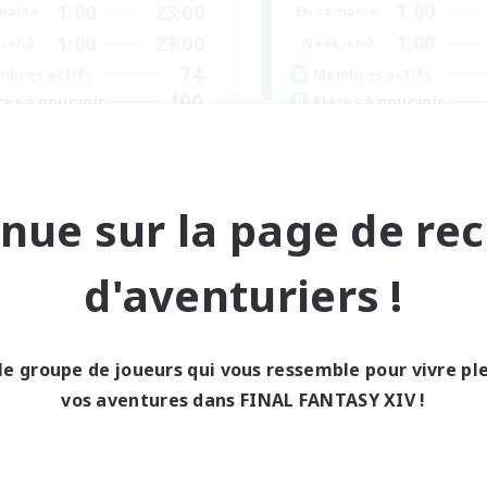
1:00
1:00
23:00
En semaine
maine
1:00
1:00
23:00
Week-end
-end
74
Membres actifs
bres actifs
100
Places à pourvoir
ces à pourvoir
RP Academy
venture
Amateurs de jeu de rôle
teurs de jeu de rôle
Amateurs d'histoire
teurs d'histoire
nue sur la page de re
Joueurs sociaux
nements joueurs
Débutants bienvenus
utants bienvenus
d'aventuriers !
EN
Fin du recrutement le 24/08/2026
Fin du recrutement l
le groupe de joueurs qui vous ressemble pour vivre p
vos aventures dans FINAL FANTASY XIV !