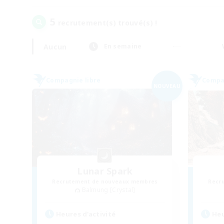
5
recrutement(s) trouvé(s) !
Aucun
En semaine
Compagnie libre
Compag
NOUVEAU
Lunar Spark
Recrutement de nouveaux membres
Recr
Balmung [Crystal]
Heures d'activité
Heu