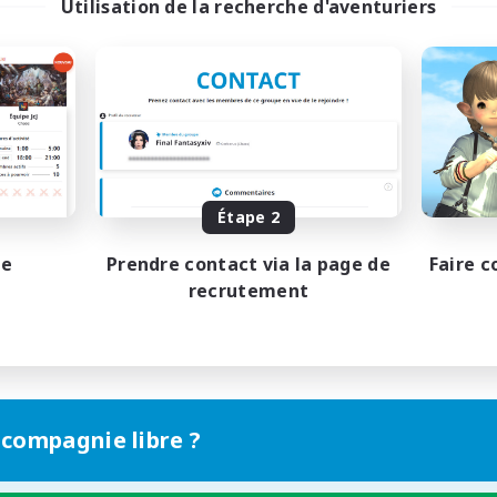
Utilisation de la recherche d'aventuriers
Étape 2
pe
Prendre contact via la page de
Faire c
recrutement
 compagnie libre ?