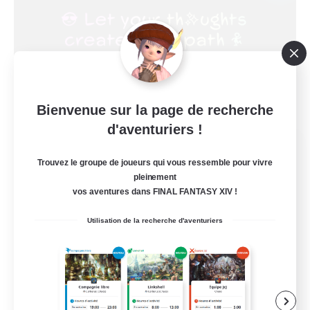
Bienvenue sur la page de recherche
d'aventuriers !
FINAL FANTASY
Trouvez le groupe de joueurs qui vous ressemble pour vivre
Recrutement de nouveaux membres
Balmung [Crystal]
pleinement
vos aventures dans FINAL FANTASY XIV !
999
Places à pourvoir
Utilisation de la recherche d'aventuriers
★FINAL FANTASY★QUIET FC★
Amateurs de JcJ
Artisans/Récolteurs