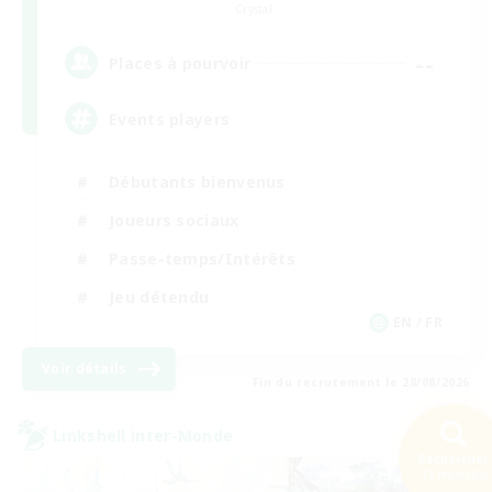
Crystal
--
Places à pourvoir
Events players
Débutants bienvenus
Joueurs sociaux
Passe-temps/Intérêts
Jeu détendu
EN / FR
Voir détails
Fin du recrutement le 28/08/2026
Linkshell inter-Monde
Rechercher
33 résultat(s)