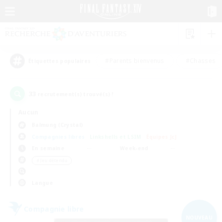
#Parents bienvenus
#Chasses
Étiquettes populaires
33
recrutement(s) trouvé(s) !
Aucun
Balmung (Crystal)
Compagnies libres
Linkshells et LSIM
Équipes JcJ
En semaine
Week-end
＃Jeu détendu
Langue
Compagnie libre
NOUVEAU