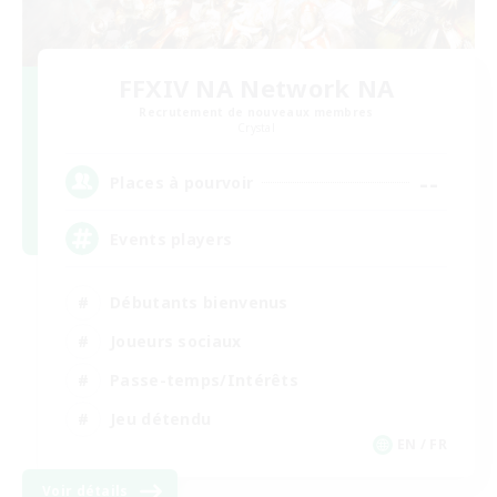
FFXIV NA Network NA
Recrutement de nouveaux membres
Crystal
--
Places à pourvoir
Events players
Débutants bienvenus
Joueurs sociaux
Passe-temps/Intérêts
Jeu détendu
EN / FR
Voir détails