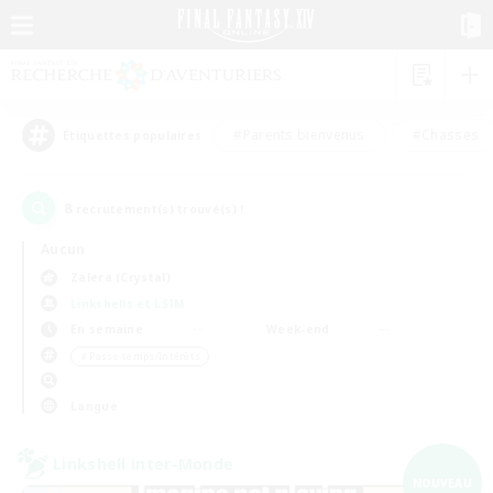
#Parents bienvenus
#Chasses
Étiquettes populaires
8
recrutement(s) trouvé(s) !
Aucun
Zalera (Crystal)
Linkshells et LSIM
En semaine
Week-end
＃Passe-temps/Intérêts
Langue
Linkshell inter-Monde
NOUVEAU