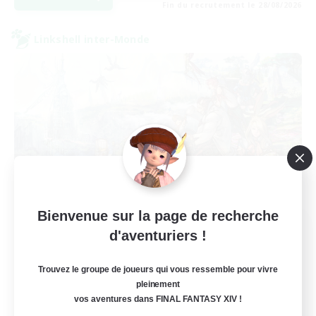
Fin du recrutement le 28/08/2026
Linkshell inter-Monde
Bienvenue sur la page de recherche
Let's Party! Crystal
d'aventuriers !
Recrutement de nouveaux membres
Crystal
Trouvez le groupe de joueurs qui vous ressemble pour vivre
999
pleinement
Places à pourvoir
vos aventures dans FINAL FANTASY XIV !