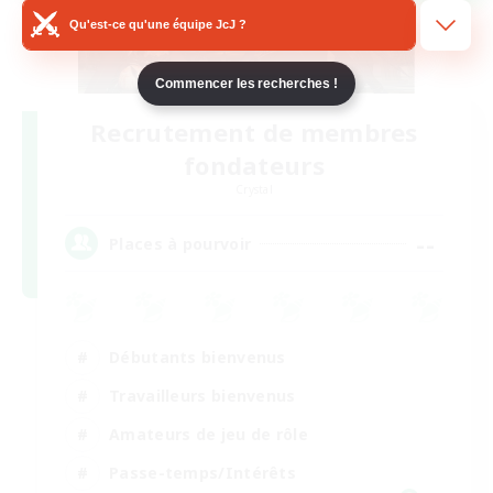
Qu'est-ce qu'une équipe JcJ ?
Commencer les recherches !
Recrutement de membres
fondateurs
Crystal
--
Places à pourvoir
Débutants bienvenus
Travailleurs bienvenus
Amateurs de jeu de rôle
Passe-temps/Intérêts