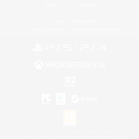
Twitch
Bluesky
Licence
Règles et politiques
Politique de confidentialité
Politique d'utilisation des cookies
©2026 Sony Interactive Entertainment LLC."PlayStation Family Mark", "PlayStation", "PS5
logo", "PS5", "PS4 logo" and "PS4" are registered trademarks or trademarks of Sony