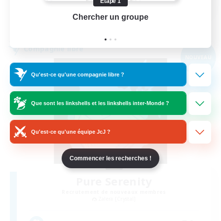
Étape 1
Chercher un groupe
Prend
Voir détails
Fin du recrutement le 01/09/2026
Compagnie libre
NOUVEAU
Qu'est-ce qu'une compagnie libre ?
Que sont les linkshells et les linkshells inter-Monde ?
Qu'est-ce qu'une équipe JcJ ?
Commencer les recherches !
Pure Serenity
Recrutement de nouveaux membres
Zalera [Crystal]