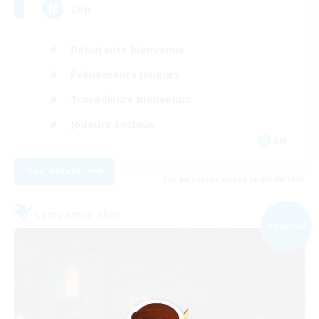
Zen
Débutants bienvenus
Événements joueurs
Travailleurs bienvenus
Joueurs sociaux
EN
Voir détails
Fin du recrutement le 02/09/2026
Compagnie libre
NOUVEAU