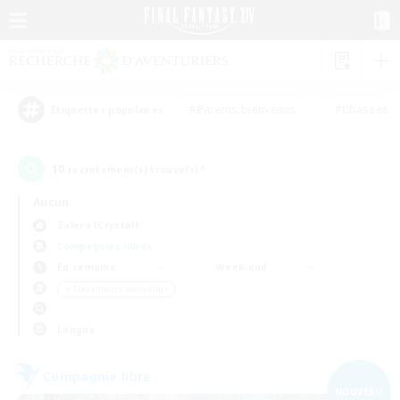
#Parents bienvenus
#Chasses
Étiquettes populaires
10
recrutement(s) trouvé(s) !
Aucun
Zalera (Crystal)
Compagnies libres
En semaine
Week-end
＃Travailleurs bienvenus
Langue
Compagnie libre
NOUVEAU