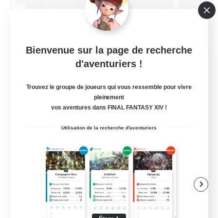
Bienvenue sur la page de recherche
Ephemeral Critters
d'aventuriers !
Recrutement de nouveaux membres
Zalera [Crystal]
Trouvez le groupe de joueurs qui vous ressemble pour vivre
--
pleinement
Places à pourvoir
vos aventures dans FINAL FANTASY XIV !
Music Enthusiasts
Utilisation de la recherche d'aventuriers
Débutants bienvenus
Travailleurs bienvenus
Amateurs d'histoire
Jeu détendu
EN