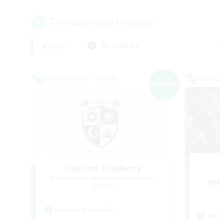
7
recrutement(s) trouvé(s) !
Aucun
En semaine
Linkshell inter-Monde
Linksh
NOUVEAU
Caelum Academy
Recrutement de nouveaux membres
me
Crystal
Heures d'activité
Heu