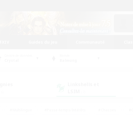
FFXIV
Guides du jeu
Communauté
Cla
Centre de données
Monde
Crystal
Balmung
gnies
Linkshells et
LSIM
16)
(7)
#Multilingue
#Passe-temps/Intérêts
#Chasses
#C
rs de jeu de rôle
#Amateurs de logement
#Amateurs d'histo
#Débutants bienvenus
#Jeu soutenu
#Carte aux trésors