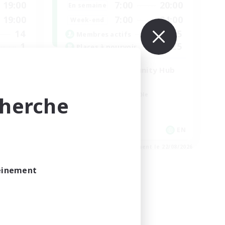
19:00
7:00
20:00
En semaine
19:00
7:00
24:00
Week-end
14
15
Membres actifs
1
25
Places à pourvoir
Venue & Community Hub
Débutants bienvenus
Amateurs de jeu de rôle
cherche
Joueurs sociaux
Événements joueurs
EN
EN
e 24/08/2026
Fin du recrutement le 22/08/2026
leinement