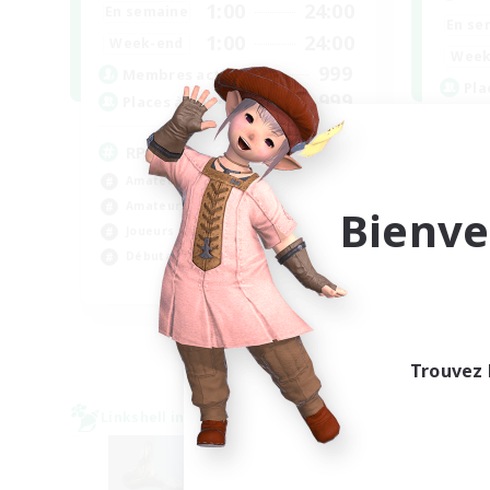
1:00
24:00
En semaine
En se
1:00
24:00
Week-end
Week
999
Membres actifs
Pla
999
Places à pourvoir
Is
RP Academy
Ama
Amateurs de jeu de rôle
Évé
Amateurs d'histoire
Bienve
Déb
Joueurs sociaux
Tra
Débutants bienvenus
EN
Fin du recrutement le 06/09/2026
Trouvez 
Linkshell inter-Monde
Linksh