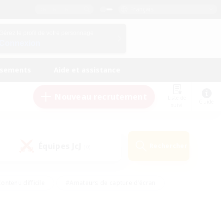
Français
Gérez le profil de votre personnage
Connexion
ssements
Aide et assistance
Nouveau recrutement
Liste de
Guide
suivi
Équipes JcJ
Rechercher
(0)
ontenu difficile
#Amateurs de capture d'écran
ire
#Événements joueurs
#Amateurs de JcJ
#Joueurs sociaux
#Travailleurs bienvenus