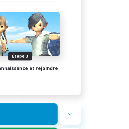
ends
membres
Étape 3
23:00
onnaissance et rejoindre
23:00
12
10