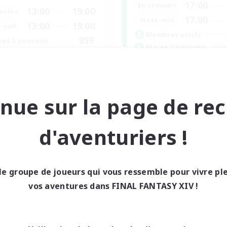
17:00
En semaine
13:00
19:00
maine
17:00
Week-end
13:00
19:00
-end
Membres actifs
999
ces à pourvoir
Places à pourvoir
hgard My Beloved
Lotus Staff
teurs de jeu de rôle
Amateurs de jeu de rôle
nements joueurs
Débutants bienvenus
nue sur la page de re
utants bienvenus
Joueurs sociaux
vailleurs bienvenus
Événements joueurs
d'aventuriers !
EN
Fin du recrutement le 05/09/2026
Fin du recrutement l
le groupe de joueurs qui vous ressemble pour vivre p
vos aventures dans FINAL FANTASY XIV !
ell inter-Monde
Linkshell inter-Monde