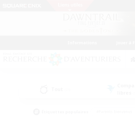
Informations
Jouer à 
Compa
Tout
(23)
libres
(
Étiquettes populaires
#Parents bienvenus
#Étudiants bienvenus
#Jeu détendu
#Amateu
#Amateurs de mirage
#Artisans/Récolteurs