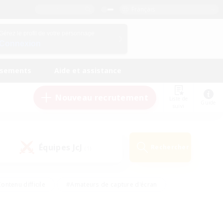
Français
Gérez le profil de votre personnage
Connexion
ssements
Aide et assistance
Nouveau recrutement
Liste de
Guide
suivi
Équipes JcJ
Rechercher
(1)
ontenu difficile
#Amateurs de capture d'écran
ire
#Événements joueurs
#Amateurs de JcJ
#Joueurs sociaux
#Travailleurs bienvenus