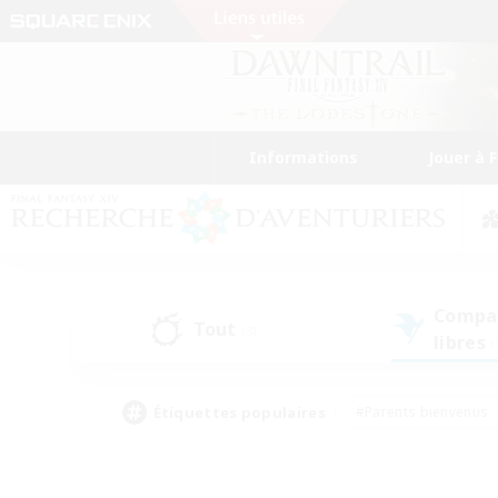
Informations
Jouer à 
Compa
Tout
(3)
libres
(
Étiquettes populaires
#Parents bienvenus
#Étudiants bienvenus
#Jeu détendu
#Amateu
#Amateurs de mirage
#Artisans/Récolteurs