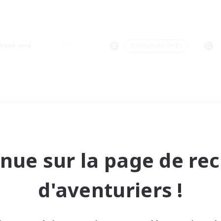
Week-end
＃Amateurs de JcJ
nue sur la page de re
d'aventuriers !