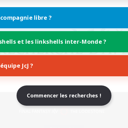
 compagnie libre ?
shells et les linkshells inter-Monde ?
équipe JcJ ?
Commencer les recherches !
Version mobile