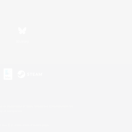
Bluesky
s
s or trademarks of Sony Interactive Entertainment Inc.
up of companies.
 aux É.U. et/ou dans d'autres pays.