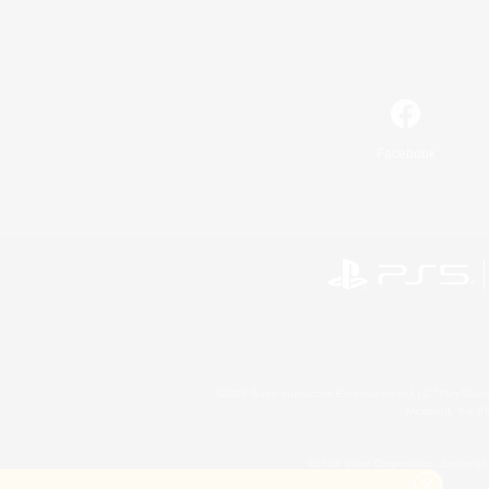
Facebook
©2026 Sony Interactive Entertainment LLC."PlayStation
Microsoft, the 
©2026 Valve Corporation. Steam et 