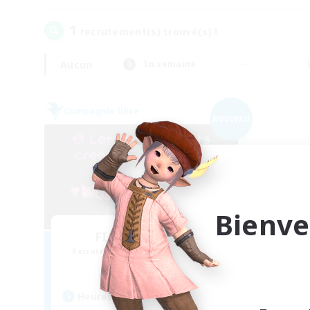
1
recrutement(s) trouvé(s) !
Aucun
En semaine
Compagnie libre
NOUVEAU
Bienve
FINAL FANTASY
Recrutement de nouveaux membres
Balmung [Crystal]
Heures d'activité