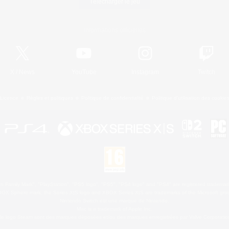
Télécharger le jeu
Informations officielles
X
/
News
YouTube
Instagram
Twitch
Licence
Règles et politiques
Politique de confidentialité
Politique d'utilisation des cookie
 Family Mark", "PlayStation", "PS5 logo", "PS5", "PS4 logo" and "PS4" are registered trademark
XBOX Sphere mark, the Series X|S logo and XBOX Series X|S are trademarks of the Microsoft gro
Nintendo Switch est une marque de Nintendo.
Mac is a trademark of Apple Inc.
le logo Steam sont des marques déposées et/ou des marques enregistrées par Valve Corporation