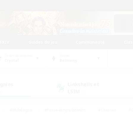
FFXIV
Guides du jeu
Communauté
Cla
Centre de données
Monde
Crystal
Balmung
gnies
Linkshells et
LSIM
1)
(1)
#Multilingue
#Passe-temps/Intérêts
#Chasses
#C
rs de jeu de rôle
#Amateurs de logement
#Amateurs d'histo
#Débutants bienvenus
#Jeu soutenu
#Carte aux trésors