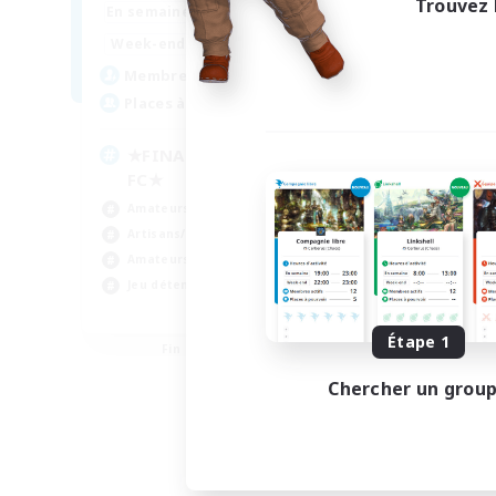
Trouvez 
0:00
23:00
En semaine
0:00
23:00
Week-end
203
Membres actifs
999
Places à pourvoir
★FINAL FANTASY★QUIET
FC★
Amateurs de JcJ
Artisans/Récolteurs
Amateurs de jeu de rôle
Jeu détendu
EN
Étape 1
Fin du recrutement le 06/09/2026
Chercher un grou