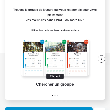
Trouvez le groupe de joueurs qui vous ressemble pour vivre
pleinement
vos aventures dans FINAL FANTASY XIV !
Utilisation de la recherche d'aventuriers
Version de bureau
Étape 1
Chercher un groupe
Prend
Télécharger le jeu
Informations officielles