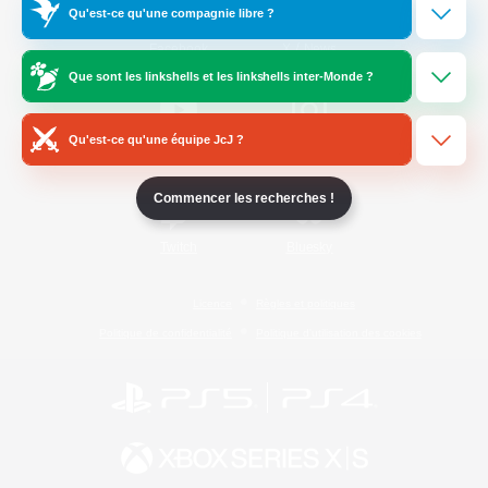
Qu'est-ce qu'une compagnie libre ?
/
Facebook
X
News
Que sont les linkshells et les linkshells inter-Monde ?
Qu'est-ce qu'une équipe JcJ ?
YouTube
Instagram
Commencer les recherches !
Twitch
Bluesky
Licence
Règles et politiques
Politique de confidentialité
Politique d'utilisation des cookies