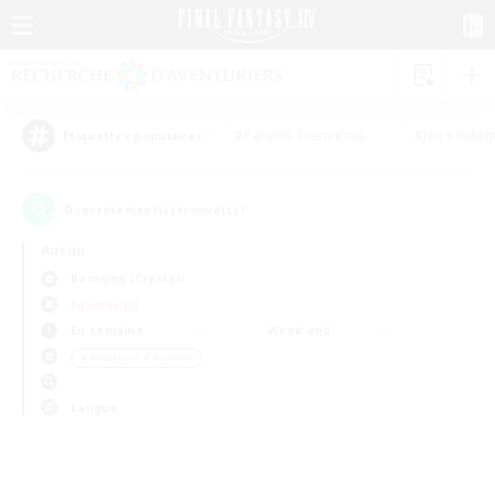
#Parents bienvenus
#Jeu souten
Étiquettes populaires
0
recrutement(s) trouvé(s) !
Aucun
Balmung (Crystal)
Équipes JcJ
En semaine
Week-end
＃Amateurs d'histoire
Langue