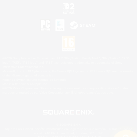
©2026 Sony Interactive Entertainment LLC."PlayStation Family Mark", "PlayStation", "PS5
logo", "PS5", "PS4 logo" and "PS4" are registered trademarks or trademarks of Sony
Interactive Entertainment Inc.
Microsoft, the XBOX Sphere mark, the Series X|S logo and XBOX Series X|S are trademarks
of the Microsoft group of companies.
Nintendo Switch est une marque de Nintendo.
Mac is a trademark of Apple Inc.
©2026 Valve Corporation. Steam et le logo Steam sont des marques déposées et/ou des
marques enregistrées par Valve Corporation aux É.U. et/ou dans d'autres pays.
© SQUARE ENIX
Square Enix Limited, société immatriculée en Angleterre sous le numéro 01804186 - Siège
social : 240 Blackfriars Road, London, SE1 8NW.