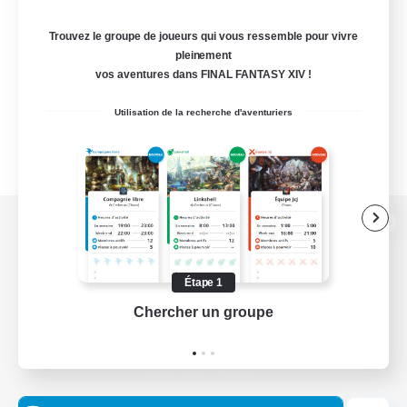
Trouvez le groupe de joueurs qui vous ressemble pour vivre
pleinement
vos aventures dans FINAL FANTASY XIV !
Utilisation de la recherche d'aventuriers
Version de bureau
Étape 1
Chercher un groupe
Prend
Télécharger le jeu
Informations officielles