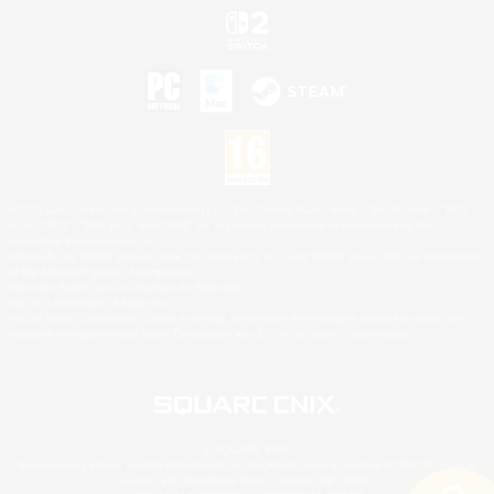
©2026 Sony Interactive Entertainment LLC."PlayStation Family Mark", "PlayStation", "PS5
logo", "PS5", "PS4 logo" and "PS4" are registered trademarks or trademarks of Sony
Interactive Entertainment Inc.
Microsoft, the XBOX Sphere mark, the Series X|S logo and XBOX Series X|S are trademarks
of the Microsoft group of companies.
Nintendo Switch est une marque de Nintendo.
Mac is a trademark of Apple Inc.
©2026 Valve Corporation. Steam et le logo Steam sont des marques déposées et/ou des
marques enregistrées par Valve Corporation aux É.U. et/ou dans d'autres pays.
© SQUARE ENIX
Square Enix Limited, société immatriculée en Angleterre sous le numéro 01804186 - Siège
social : 240 Blackfriars Road, London, SE1 8NW.