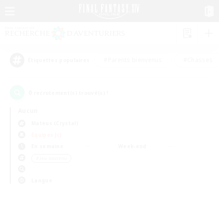
#Parents bienvenus
#Chasses
Étiquettes populaires
0
recrutement(s) trouvé(s) !
Aucun
Mateus (Crystal)
Équipes JcJ
En semaine
Week-end
＃Jeu soutenu
Langue