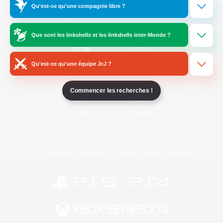
Qu'est-ce qu'une compagnie libre ?
/
Facebook
X
News
Que sont les linkshells et les linkshells inter-Monde ?
Qu'est-ce qu'une équipe JcJ ?
YouTube
Instagram
Commencer les recherches !
Twitch
Bluesky
Licence
Règles et politiques
Politique de confidentialité
Politique d'utilisation des cookies