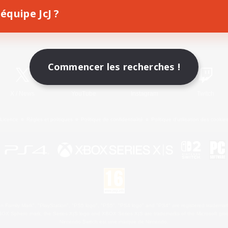
équipe JcJ ?
Télécharger le jeu
Informations officielles
Commencer les recherches !
X
/
News
YouTube
Instagram
Twitch
Licence
Règles et politiques
Politique de confidentialité
Politique d'utilisation des cookie
 Family Mark", "PlayStation", "PS5 logo", "PS5", "PS4 logo" and "PS4" are registered trademark
XBOX Sphere mark, the Series X|S logo and XBOX Series X|S are trademarks of the Microsoft gro
Nintendo Switch est une marque de Nintendo.