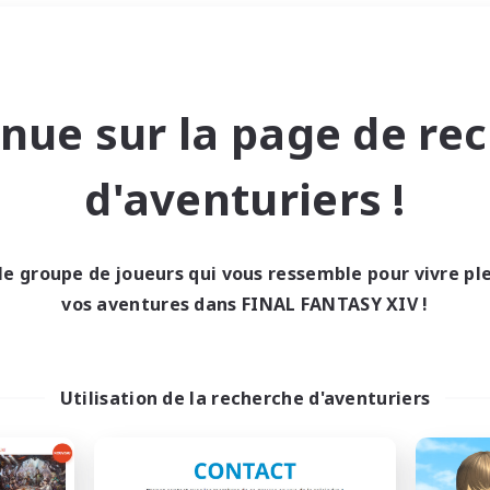
Week-end
＃Chasses
nue sur la page de re
d'aventuriers !
le groupe de joueurs qui vous ressemble pour vivre p
0 résultat
vos aventures dans FINAL FANTASY XIV !
cun recrutement trou
Utilisation de la recherche d'aventuriers
Réessayez avec des critères différents.