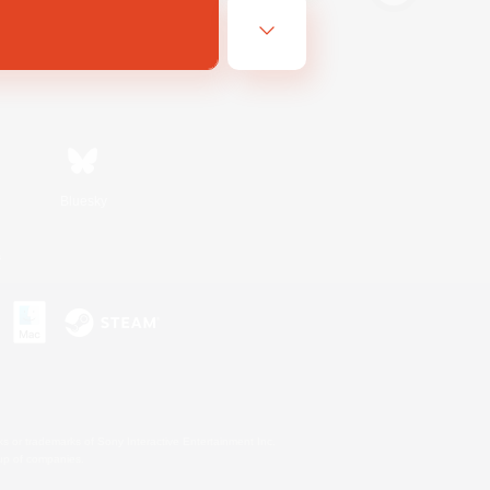
Bluesky
s
s or trademarks of Sony Interactive Entertainment Inc.
up of companies.