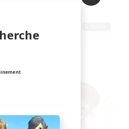
Langue
Modifier
cherche
leinement
vé.