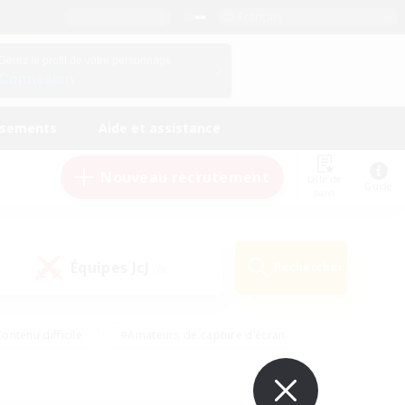
Français
Gérez le profil de votre personnage
Connexion
ssements
Aide et assistance
Nouveau recrutement
Liste de
Guide
suivi
Équipes JcJ
Rechercher
(0)
ontenu difficile
#Amateurs de capture d'écran
ire
#Événements joueurs
#Amateurs de JcJ
#Joueurs sociaux
#Travailleurs bienvenus