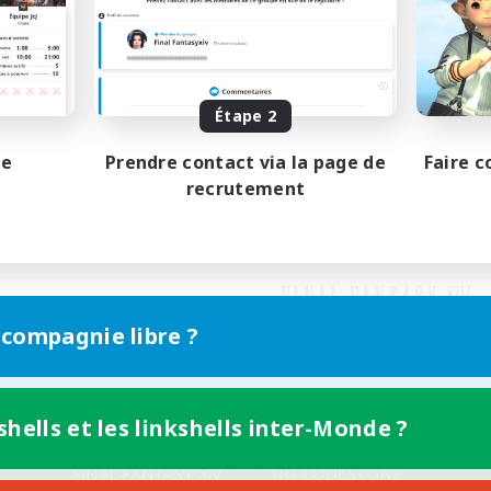
Étape 2
pe
Prendre contact via la page de
Faire c
recrutement
 compagnie libre ?
shells et les linkshells inter-Monde ?
Version mobile