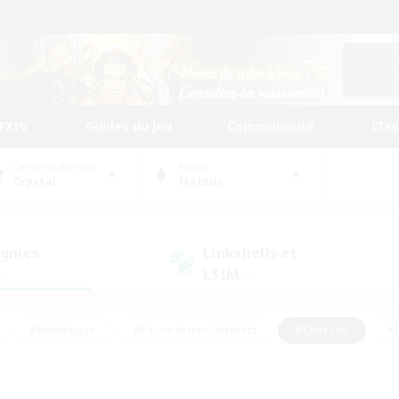
FFXIV
Guides du jeu
Communauté
Cla
Centre de données
Monde
Crystal
Mateus
gnies
Linkshells et
LSIM
0)
(1)
#Multilingue
#Passe-temps/Intérêts
#Chasses
#C
rs de jeu de rôle
#Amateurs de logement
#Amateurs d'histo
#Débutants bienvenus
#Jeu soutenu
#Carte aux trésors