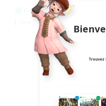
0
recrutement(s) trouvé(s) !
Aucun
En semaine
Bienve
Trouvez 
Au