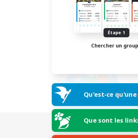
Étape 1
Chercher un grou
Qu'est-ce qu'une
Que sont les link