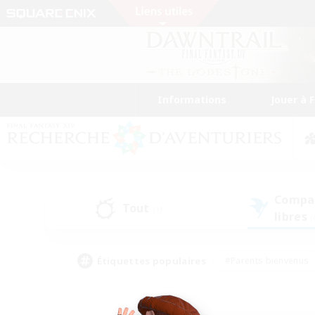
Informations
Jouer à 
Compa
Tout
(1)
libres
(
Étiquettes populaires
#Parents bienvenus
#Étudiants bienvenus
#Jeu détendu
#Amateu
#Amateurs de mirage
#Artisans/Récolteurs