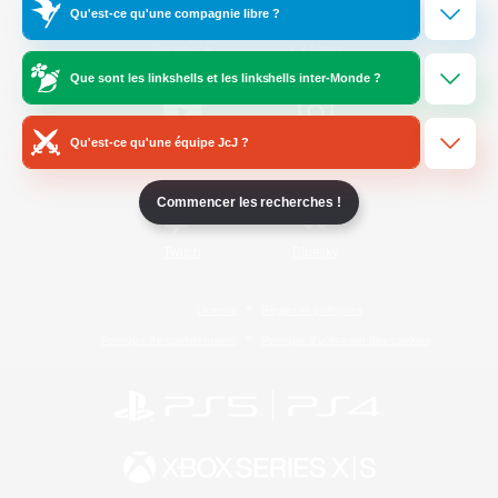
Qu'est-ce qu'une compagnie libre ?
/
Facebook
X
News
Que sont les linkshells et les linkshells inter-Monde ?
Qu'est-ce qu'une équipe JcJ ?
YouTube
Instagram
Commencer les recherches !
Twitch
Bluesky
Licence
Règles et politiques
Politique de confidentialité
Politique d'utilisation des cookies