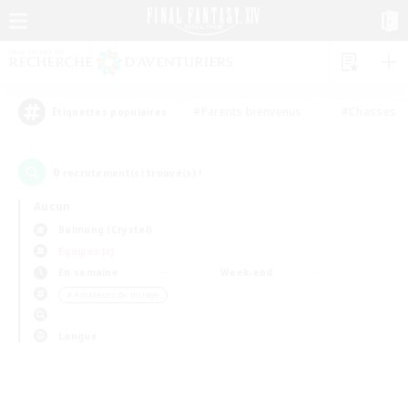
#Parents bienvenus
#Chasses
Étiquettes populaires
0
recrutement(s) trouvé(s) !
Aucun
Balmung (Crystal)
Équipes JcJ
En semaine
Week-end
＃Amateurs de mirage
Langue