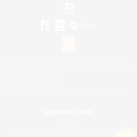
©2026 Sony Interactive Entertainment LLC."PlayStation Family Mark", "PlayStation", "PS5
logo", "PS5", "PS4 logo" and "PS4" are registered trademarks or trademarks of Sony
Interactive Entertainment Inc.
Microsoft, the XBOX Sphere mark, the Series X|S logo and XBOX Series X|S are trademarks
of the Microsoft group of companies.
Nintendo Switch est une marque de Nintendo.
Mac is a trademark of Apple Inc.
©2026 Valve Corporation. Steam et le logo Steam sont des marques déposées et/ou des
marques enregistrées par Valve Corporation aux É.U. et/ou dans d'autres pays.
© SQUARE ENIX
Square Enix Limited, société immatriculée en Angleterre sous le numéro 01804186 - Siège
social : 240 Blackfriars Road, London, SE1 8NW.