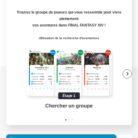
Trouvez le groupe de joueurs qui vous ressemble pour vivre
pleinement
vos aventures dans FINAL FANTASY XIV !
Utilisation de la recherche d'aventuriers
Version de bureau
Étape 1
Chercher un groupe
Prend
Télécharger le jeu
Informations officielles