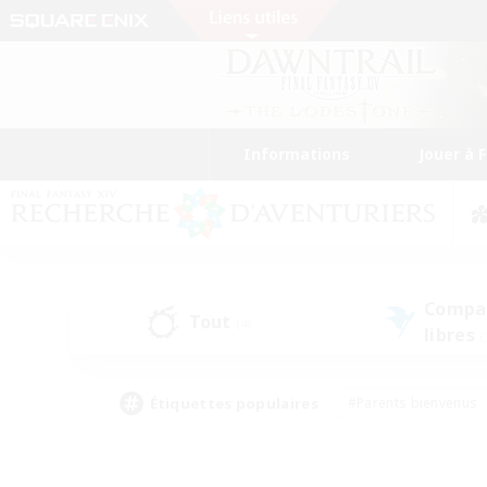
Informations
Jouer à 
Compa
Tout
(4)
libres
(
Étiquettes populaires
#Parents bienvenus
#Étudiants bienvenus
#Jeu détendu
#Amateu
#Amateurs de mirage
#Artisans/Récolteurs