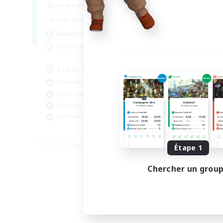
9:00
22:00
En semaine
9:00
22:00
Week-end
7
Membres actifs
20
Places à pourvoir
Cross-DC Moodeng Friends
Débutants bienvenus
Carte aux trésors
Contenu difficile
Jeu détendu
EN
Fin du recrutement le 24/08/2026
Étape 1
Chercher un grou