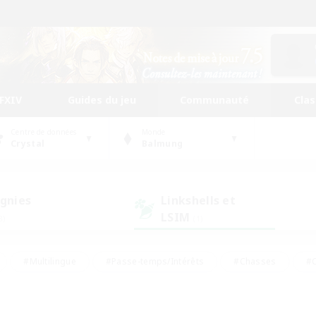
FFXIV
Guides du jeu
Communauté
Cla
Centre de données
Monde
Crystal
Balmung
gnies
Linkshells et
LSIM
3)
(1)
#Multilingue
#Passe-temps/Intérêts
#Chasses
#C
rs de jeu de rôle
#Amateurs de logement
#Amateurs d'histo
#Débutants bienvenus
#Jeu soutenu
#Carte aux trésors