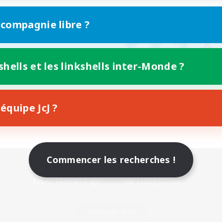
 compagnie libre ?
shells et les linkshells inter-Monde ?
équipe JcJ ?
Commencer les recherches !
Version mobile
Télécharger le jeu