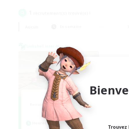
1
recrutement(s) trouvé(s) !
Aucun
En semaine
Linkshell inter-Monde
Bienve
TeamDeng
Recrutement de nouveaux membres
Crystal
Heures d'activité
Trouvez 