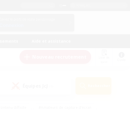
Français
Gérez le profil de votre personnage
Connexion
ssements
Aide et assistance
Nouveau recrutement
Liste de
Guide
suivi
Équipes JcJ
Rechercher
(0)
ontenu difficile
#Amateurs de capture d'écran
ire
#Événements joueurs
#Amateurs de JcJ
#Joueurs sociaux
#Travailleurs bienvenus