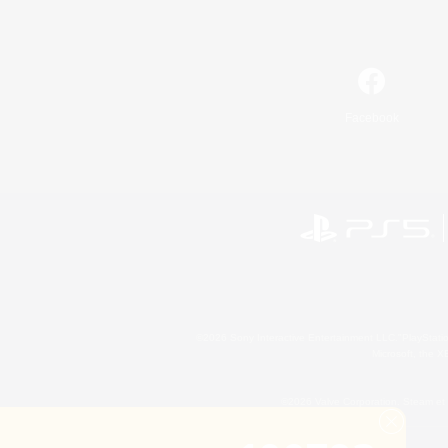
Facebook
©2026 Sony Interactive Entertainment LLC."PlayStation
Microsoft, the 
©2026 Valve Corporation. Steam et 