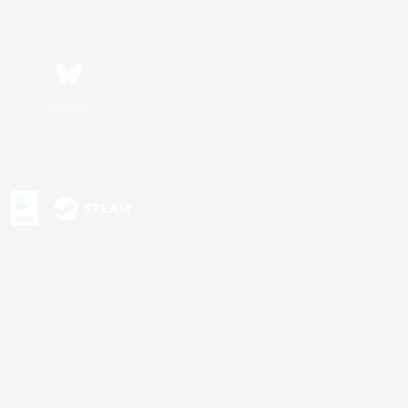
Bluesky
s
s or trademarks of Sony Interactive Entertainment Inc.
up of companies.
 aux É.U. et/ou dans d'autres pays.