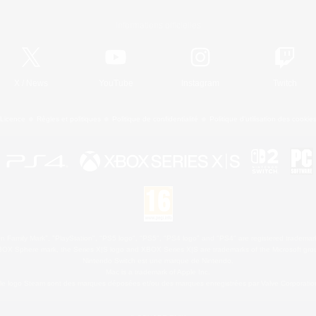
Informations officielles
X
/
News
YouTube
Instagram
Twitch
Licence
Règles et politiques
Politique de confidentialité
Politique d'utilisation des cookie
 Family Mark", "PlayStation", "PS5 logo", "PS5", "PS4 logo" and "PS4" are registered trademark
XBOX Sphere mark, the Series X|S logo and XBOX Series X|S are trademarks of the Microsoft gro
Nintendo Switch est une marque de Nintendo.
Mac is a trademark of Apple Inc.
le logo Steam sont des marques déposées et/ou des marques enregistrées par Valve Corporation