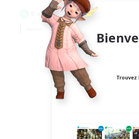
0
recrutement(s) trouvé(s) !
Aucun
En semaine
Bienve
Trouvez 
Au