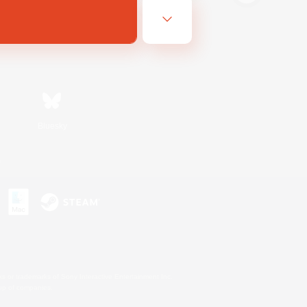
Bluesky
s
s or trademarks of Sony Interactive Entertainment Inc.
up of companies.