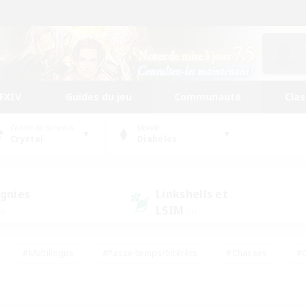
FFXIV
Guides du jeu
Communauté
Cla
Centre de données
Monde
Crystal
Diabolos
gnies
Linkshells et
LSIM
5)
(1)
#Multilingue
#Passe-temps/Intérêts
#Chasses
#C
rs de jeu de rôle
#Amateurs de logement
#Amateurs d'histo
#Débutants bienvenus
#Jeu soutenu
#Carte aux trésors