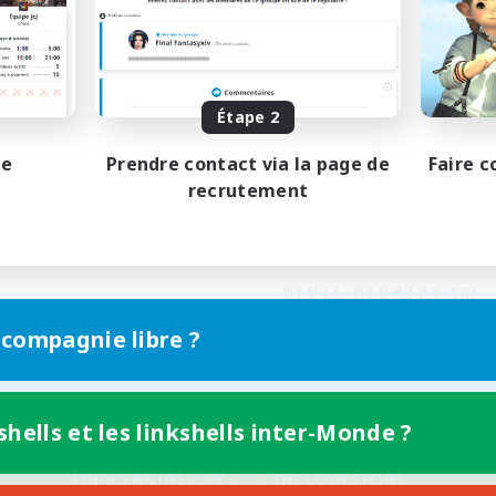
Étape 2
pe
Prendre contact via la page de
Faire c
recrutement
 compagnie libre ?
shells et les linkshells inter-Monde ?
Version mobile