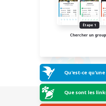
Étape 1
Chercher un grou
Qu'est-ce qu'une
Que sont les link