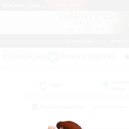
Informations
Jouer à 
Compa
Tout
(6)
libres
(
Étiquettes populaires
#Parents bienvenus
#Étudiants bienvenus
#Jeu détendu
#Amateu
#Amateurs de mirage
#Artisans/Récolteurs