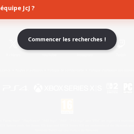
équipe JcJ ?
Télécharger le jeu
Informations officielles
Commencer les recherches !
X
/
News
YouTube
Instagram
Twitch
Licence
Règles et politiques
Politique de confidentialité
Politique d'utilisation des cookie
 Family Mark", "PlayStation", "PS5 logo", "PS5", "PS4 logo" and "PS4" are registered trademark
XBOX Sphere mark, the Series X|S logo and XBOX Series X|S are trademarks of the Microsoft gro
Nintendo Switch est une marque de Nintendo.