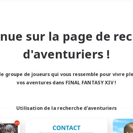
Week-end
＃Carte aux trésors
nue sur la page de re
d'aventuriers !
le groupe de joueurs qui vous ressemble pour vivre p
0 résultat
vos aventures dans FINAL FANTASY XIV !
cun recrutement trou
Utilisation de la recherche d'aventuriers
Réessayez avec des critères différents.