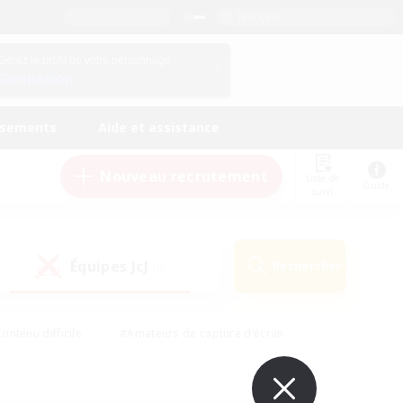
Français
Gérez le profil de votre personnage
Connexion
ssements
Aide et assistance
Nouveau recrutement
Liste de
Guide
suivi
Équipes JcJ
Rechercher
(0)
ontenu difficile
#Amateurs de capture d'écran
ire
#Événements joueurs
#Amateurs de JcJ
#Joueurs sociaux
#Travailleurs bienvenus