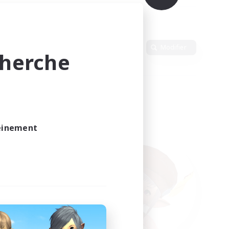
Langue
Modifier
cherche
leinement
vé.