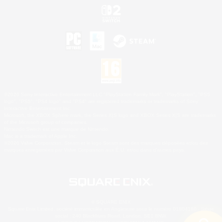
©2026 Sony Interactive Entertainment LLC."PlayStation Family Mark", "PlayStation", "PS5
logo", "PS5", "PS4 logo" and "PS4" are registered trademarks or trademarks of Sony
Interactive Entertainment Inc.
Microsoft, the XBOX Sphere mark, the Series X|S logo and XBOX Series X|S are trademarks
of the Microsoft group of companies.
Nintendo Switch est une marque de Nintendo.
Mac is a trademark of Apple Inc.
©2026 Valve Corporation. Steam et le logo Steam sont des marques déposées et/ou des
marques enregistrées par Valve Corporation aux É.U. et/ou dans d'autres pays.
© SQUARE ENIX
Square Enix Limited, société immatriculée en Angleterre sous le numéro 01804186 - Siège
social : 240 Blackfriars Road, London, SE1 8NW.