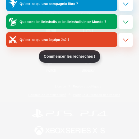
Qu'est-ce qu'une compagnie libre ?
/
Facebook
X
News
Que sont les linkshells et les linkshells inter-Monde ?
Qu'est-ce qu'une équipe JcJ ?
YouTube
Instagram
Commencer les recherches !
Twitch
Bluesky
Licence
Règles et politiques
Politique de confidentialité
Politique d'utilisation des cookies