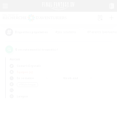
#Jeu soutenu
#Parents bienvenu
Étiquettes populaires
0
recrutement(s) trouvé(s) !
Aucun
Coeurl (Crystal)
Équipes JcJ
En semaine
Week-end
＃Multilingue
Langue