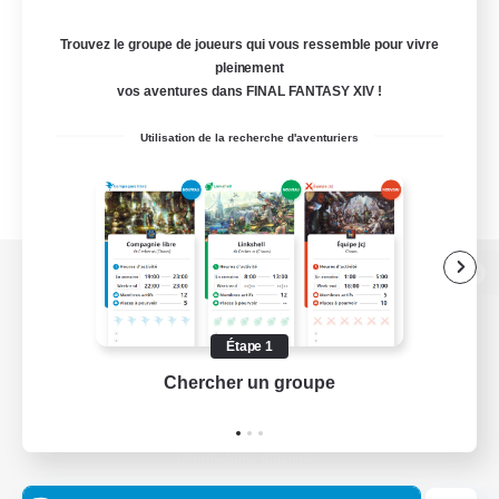
Trouvez le groupe de joueurs qui vous ressemble pour vivre
pleinement
vos aventures dans FINAL FANTASY XIV !
Utilisation de la recherche d'aventuriers
Version de bureau
Étape 1
Chercher un groupe
Prend
Télécharger le jeu
Informations officielles