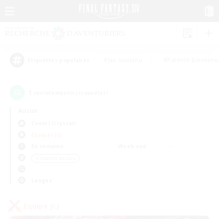
#Jeu soutenu
#Parents bienvenu
Étiquettes populaires
1
recrutement(s) trouvé(s) !
Aucun
Coeurl (Crystal)
Équipes JcJ
En semaine
Week-end
＃Joueurs sociaux
Langue
Équipe JcJ