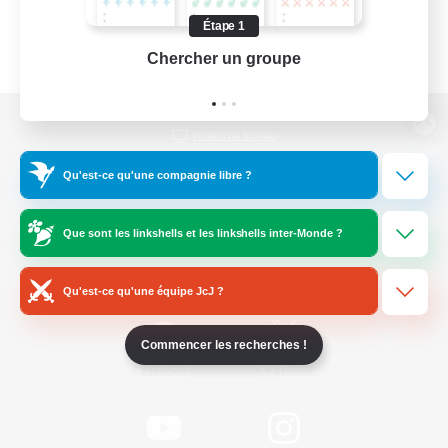
Étape 1
Chercher un groupe
Prend
Version de bureau
Qu'est-ce qu'une compagnie libre ?
Télécharger le jeu
Que sont les linkshells et les linkshells inter-Monde ?
Informations officielles
Qu'est-ce qu'une équipe JcJ ?
Commencer les recherches !
/
Facebook
X
News