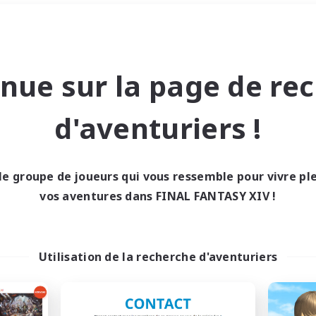
Week-end
＃Amateurs de capture d'écra
nue sur la page de re
d'aventuriers !
le groupe de joueurs qui vous ressemble pour vivre p
0 résultat
vos aventures dans FINAL FANTASY XIV !
cun recrutement trou
Utilisation de la recherche d'aventuriers
Réessayez avec des critères différents.