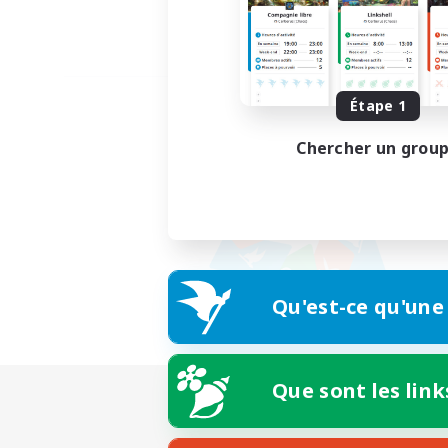
Étape 1
Chercher un grou
Qu'est-ce qu'une
Que sont les link