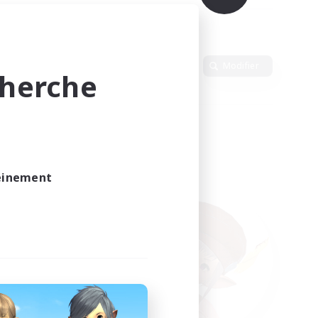
n
Langue
Modifier
cherche
leinement
vé.