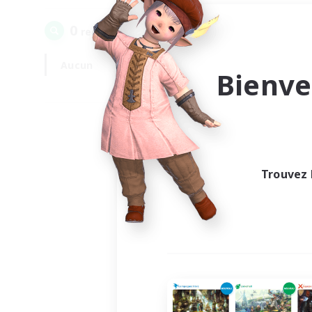
0
recrutement(s) trouvé(s) !
Aucun
En semaine
Bienve
Trouvez 
Au