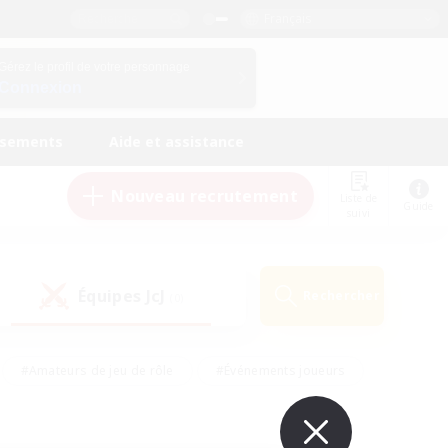
Français
Gérez le profil de votre personnage
Connexion
ssements
Aide et assistance
Nouveau recrutement
Liste de
Guide
suivi
Équipes JcJ
Rechercher
(0)
#Amateurs de jeu de rôle
#Événements joueurs
nts bienvenus
#Passe-temps/Intérêts
eurs
#Travailleurs bienvenus
#Joueurs sociaux