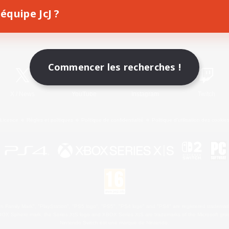
équipe JcJ ?
Télécharger le jeu
Informations officielles
Commencer les recherches !
X
/
News
YouTube
Instagram
Twitch
Licence
Règles et politiques
Politique de confidentialité
Politique d'utilisation des cookie
 Family Mark", "PlayStation", "PS5 logo", "PS5", "PS4 logo" and "PS4" are registered trademark
XBOX Sphere mark, the Series X|S logo and XBOX Series X|S are trademarks of the Microsoft gro
Nintendo Switch est une marque de Nintendo.