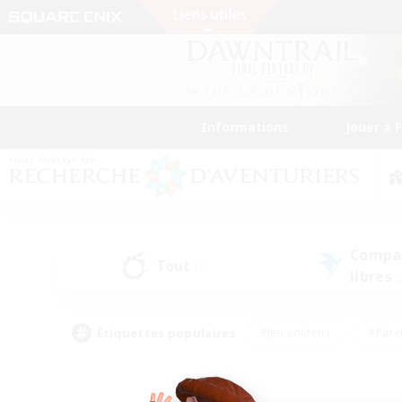
Informations
Jouer à 
Compa
Tout
(2)
libres
(
Étiquettes populaires
#Jeu soutenu
#Pare
#Chasses
#Jeu détendu
#Multil
#Amateurs de capture d'écran
#Amateurs d'histoire