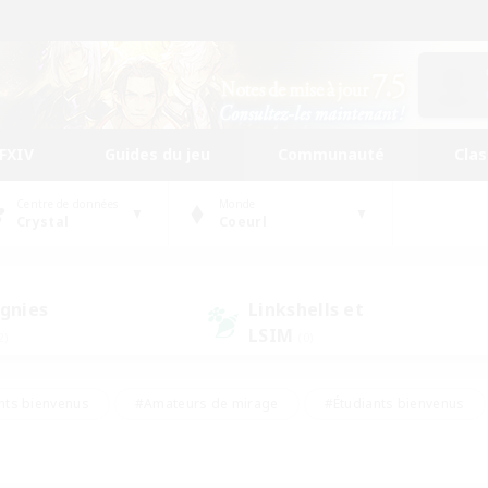
FFXIV
Guides du jeu
Communauté
Cla
Centre de données
Monde
Crystal
Coeurl
gnies
Linkshells et
LSIM
2)
(0)
nts bienvenus
#Amateurs de mirage
#Étudiants bienvenus
ingue
#Amateurs de logement
#Amateurs de JcJ
#Débuta
#Contenu difficile
#Carte aux trésors
#Artisans/Récolt