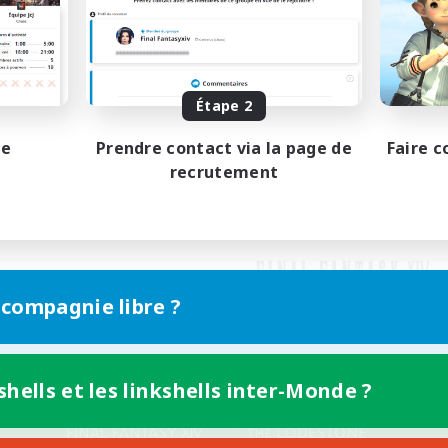
Étape 2
pe
Prendre contact via la page de
Faire c
recrutement
 compagnie libre ?
shells et les linkshells inter-Monde ?
Version mobile