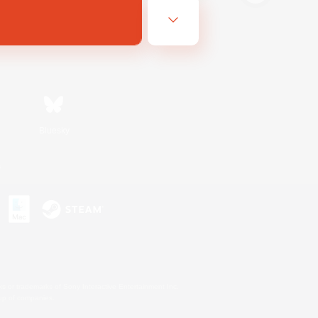
Bluesky
s
s or trademarks of Sony Interactive Entertainment Inc.
up of companies.