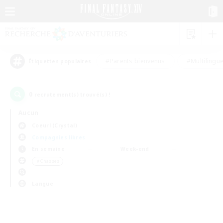
#Parents bienvenus
#Multilingu
Étiquettes populaires
0
recrutement(s) trouvé(s) !
Aucun
Coeurl (Crystal)
Compagnies libres
En semaine
Week-end
＃Chasses
Langue