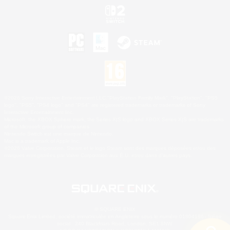
©2026 Sony Interactive Entertainment LLC."PlayStation Family Mark", "PlayStation", "PS5
logo", "PS5", "PS4 logo" and "PS4" are registered trademarks or trademarks of Sony
Interactive Entertainment Inc.
Microsoft, the XBOX Sphere mark, the Series X|S logo and XBOX Series X|S are trademarks
of the Microsoft group of companies.
Nintendo Switch est une marque de Nintendo.
Mac is a trademark of Apple Inc.
©2026 Valve Corporation. Steam et le logo Steam sont des marques déposées et/ou des
marques enregistrées par Valve Corporation aux É.U. et/ou dans d'autres pays.
© SQUARE ENIX
Square Enix Limited, société immatriculée en Angleterre sous le numéro 01804186 - Siège
social : 240 Blackfriars Road, London, SE1 8NW.