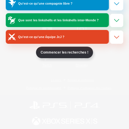
Qu'est-ce qu'une compagnie libre ?
/
Facebook
X
News
Que sont les linkshells et les linkshells inter-Monde ?
Qu'est-ce qu'une équipe JcJ ?
YouTube
Instagram
Commencer les recherches !
Twitch
Bluesky
Licence
Règles et politiques
Politique de confidentialité
Politique d'utilisation des cookies