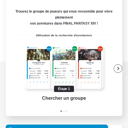
Trouvez le groupe de joueurs qui vous ressemble pour vivre
pleinement
vos aventures dans FINAL FANTASY XIV !
Utilisation de la recherche d'aventuriers
Version de bureau
Étape 1
Chercher un groupe
Prend
Télécharger le jeu
Informations officielles