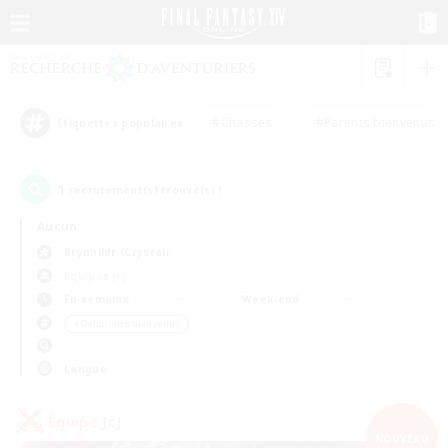
#Chasses
#Parents bienvenus
Étiquettes populaires
1
recrutement(s) trouvé(s) !
Aucun
Brynhildr (Crystal)
Équipes JcJ
En semaine
Week-end
＃Débutants bienvenus
Langue
Équipe JcJ
NOUVEAU