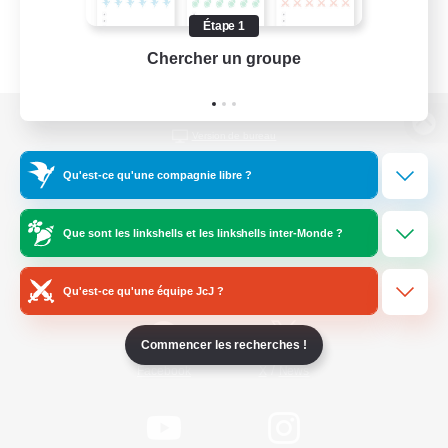
Étape 1
Chercher un groupe
Prend
Version de bureau
Qu'est-ce qu'une compagnie libre ?
Télécharger le jeu
Que sont les linkshells et les linkshells inter-Monde ?
Informations officielles
Qu'est-ce qu'une équipe JcJ ?
Commencer les recherches !
/
Facebook
X
News