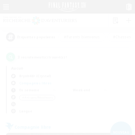
#Parents bienvenus
#Chasses
Étiquettes populaires
3
recrutement(s) trouvé(s) !
Aucun
Brynhildr (Crystal)
Compagnies libres
En semaine
Week-end
＃Artisans/Récolteurs
Langue
Compagnie libre
NOUVEAU