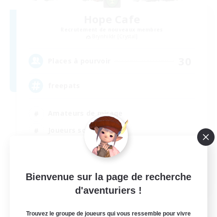
Hope Cafe
Recrutement de nouveaux membres
Brynhildr [Crystal]
30
Places à pourvoir
freepats
Amateurs de mirage
Joueurs sociaux
Artisans/Récolteurs
Débutants bienvenus
EN
Bienvenue sur la page de recherche
d'aventuriers !
Voir détails
Fin du recrutement le 31/08/2026
Trouvez le groupe de joueurs qui vous ressemble pour vivre