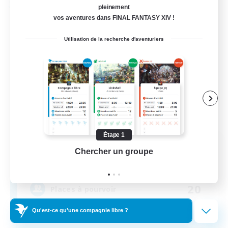
Compagnie libre
pleinement
vos aventures dans FINAL FANTASY XIV !
Utilisation de la recherche d'aventuriers
Étape 1
Galactic Gamers
Chercher un groupe
Prend
Recrutement de nouveaux membres
Brynhildr [Crystal]
20
Places à pourvoir
Qu'est-ce qu'une compagnie libre ?
Small Community