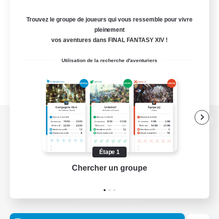
Trouvez le groupe de joueurs qui vous ressemble pour vivre
pleinement
vos aventures dans FINAL FANTASY XIV !
Utilisation de la recherche d'aventuriers
Version de bureau
Étape 1
Chercher un groupe
Prend
Télécharger le jeu
Informations officielles