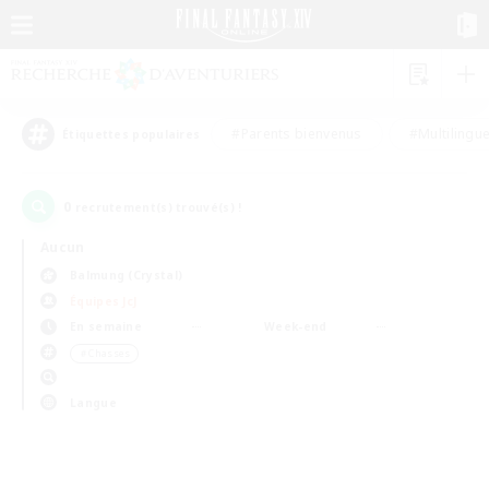
#Parents bienvenus
#Multilingu
Étiquettes populaires
0
recrutement(s) trouvé(s) !
Aucun
Balmung (Crystal)
Équipes JcJ
En semaine
Week-end
＃Chasses
Langue