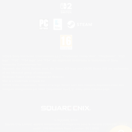
©2026 Sony Interactive Entertainment LLC."PlayStation Family Mark", "PlayStation", "PS5
logo", "PS5", "PS4 logo" and "PS4" are registered trademarks or trademarks of Sony
Interactive Entertainment Inc.
Microsoft, the XBOX Sphere mark, the Series X|S logo and XBOX Series X|S are trademarks
of the Microsoft group of companies.
Nintendo Switch est une marque de Nintendo.
Mac is a trademark of Apple Inc.
©2026 Valve Corporation. Steam et le logo Steam sont des marques déposées et/ou des
marques enregistrées par Valve Corporation aux É.U. et/ou dans d'autres pays.
© SQUARE ENIX
Square Enix Limited, société immatriculée en Angleterre sous le numéro 01804186 - Siège
social : 240 Blackfriars Road, London, SE1 8NW.