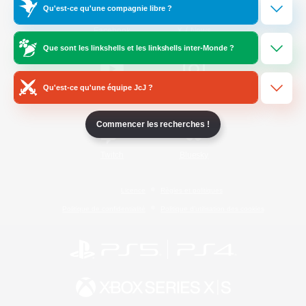
Qu'est-ce qu'une compagnie libre ?
/
Facebook
X
News
Que sont les linkshells et les linkshells inter-Monde ?
Qu'est-ce qu'une équipe JcJ ?
YouTube
Instagram
Commencer les recherches !
Twitch
Bluesky
Licence
Règles et politiques
Politique de confidentialité
Politique d'utilisation des cookies