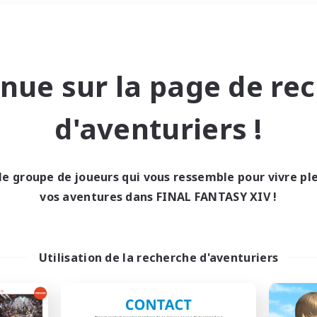
Week-end
＃Passe-temps/Intérêts
nue sur la page de re
d'aventuriers !
le groupe de joueurs qui vous ressemble pour vivre p
0 résultat
vos aventures dans FINAL FANTASY XIV !
cun recrutement trou
Utilisation de la recherche d'aventuriers
Réessayez avec des critères différents.