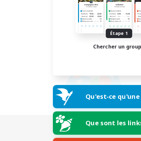
Étape 1
Chercher un grou
Qu'est-ce qu'une
Que sont les link