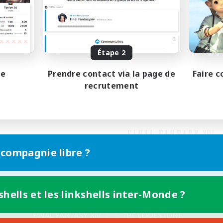
Étape 2
pe
Prendre contact via la page de
Faire c
recrutement
 compagnie libre ?
shells et les linkshells inter-Monde ?
Version mobile