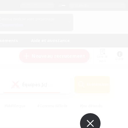
Français
Gérez le profil de votre personnage
Connexion
ssements
Aide et assistance
Nouveau recrutement
Liste de
Guide
suivi
Équipes JcJ
Rechercher
(0)
#Multilingue
#Contenu difficile
#Jeu détendu
#Amateurs de jeu de rôle
#Jeu soutenu
#Débutants bienvenus
#Travailleurs bienvenus