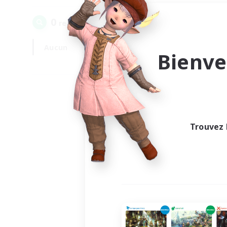
0
recrutement(s) trouvé(s) !
Aucun
En semaine
Bienve
Trouvez 
Au