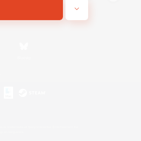
Bluesky
s
s or trademarks of Sony Interactive Entertainment Inc.
up of companies.