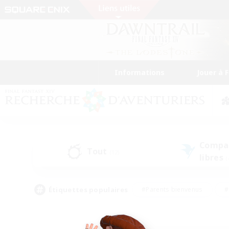
Informations
Jouer à 
Compa
Tout
(12)
libres
(
Étiquettes populaires
#Parents bienvenus
#
#Amateurs d'histoire
#Étudiants bienve
#Artisans/Récolteurs
#Amateurs de JcJ
#A