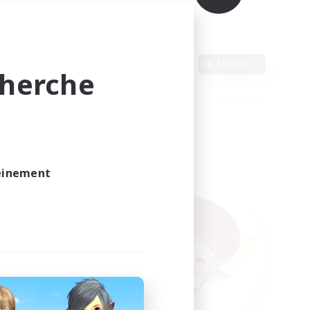
Langue
Modifier
cherche
leinement
vé.