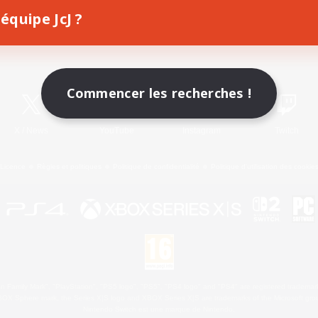
équipe JcJ ?
Télécharger le jeu
Informations officielles
Commencer les recherches !
X
/
News
YouTube
Instagram
Twitch
Licence
Règles et politiques
Politique de confidentialité
Politique d'utilisation des cookie
 Family Mark", "PlayStation", "PS5 logo", "PS5", "PS4 logo" and "PS4" are registered trademark
XBOX Sphere mark, the Series X|S logo and XBOX Series X|S are trademarks of the Microsoft gro
Nintendo Switch est une marque de Nintendo.