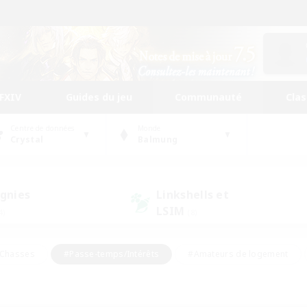
FFXIV
Guides du jeu
Communauté
Cla
Centre de données
Monde
Crystal
Balmung
gnies
Linkshells et
LSIM
4)
(8)
Chasses
#Passe-temps/Intérêts
#Amateurs de logement
nus
#Amateurs de capture d'écran
#Événements joueurs
mateurs de mirage
#Carte aux trésors
#Joueurs sociaux