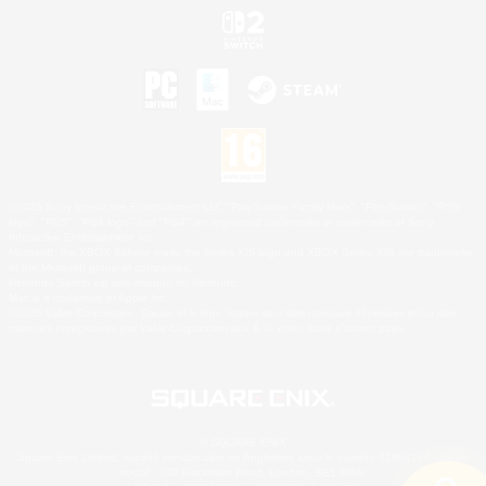
©2026 Sony Interactive Entertainment LLC."PlayStation Family Mark", "PlayStation", "PS5
logo", "PS5", "PS4 logo" and "PS4" are registered trademarks or trademarks of Sony
Interactive Entertainment Inc.
Microsoft, the XBOX Sphere mark, the Series X|S logo and XBOX Series X|S are trademarks
of the Microsoft group of companies.
Nintendo Switch est une marque de Nintendo.
Mac is a trademark of Apple Inc.
©2026 Valve Corporation. Steam et le logo Steam sont des marques déposées et/ou des
marques enregistrées par Valve Corporation aux É.U. et/ou dans d'autres pays.
© SQUARE ENIX
Square Enix Limited, société immatriculée en Angleterre sous le numéro 01804186 - Siège
social : 240 Blackfriars Road, London, SE1 8NW.