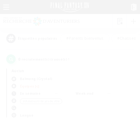
#Parents bienvenus
#Chasses
Étiquettes populaires
0
recrutement(s) trouvé(s) !
Aucun
Balmung (Crystal)
Équipes JcJ
En semaine
Week-end
＃Amateurs de jeu de rôle
Langue