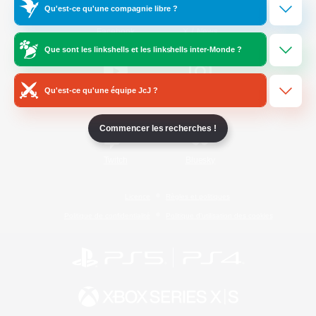
Qu'est-ce qu'une compagnie libre ?
/
Facebook
X
News
Que sont les linkshells et les linkshells inter-Monde ?
Qu'est-ce qu'une équipe JcJ ?
YouTube
Instagram
Commencer les recherches !
Twitch
Bluesky
Licence
Règles et politiques
Politique de confidentialité
Politique d'utilisation des cookies