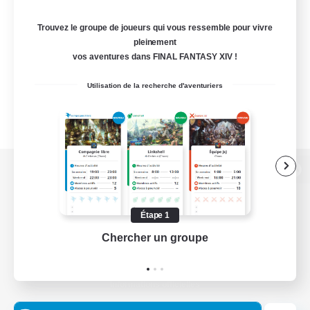
Trouvez le groupe de joueurs qui vous ressemble pour vivre
pleinement
vos aventures dans FINAL FANTASY XIV !
Utilisation de la recherche d'aventuriers
Version de bureau
Étape 1
Chercher un groupe
Prend
Télécharger le jeu
Informations officielles