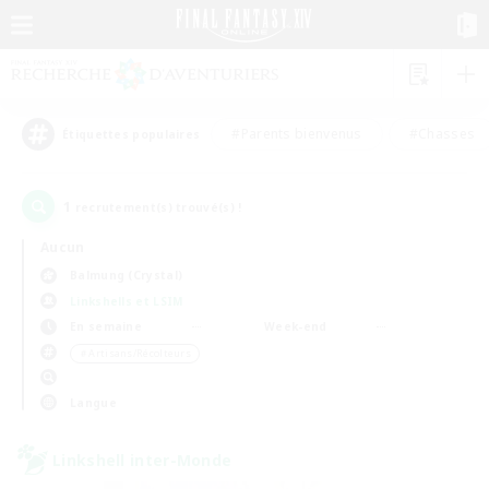
#Parents bienvenus
#Chasses
Étiquettes populaires
1
recrutement(s) trouvé(s) !
Aucun
Balmung (Crystal)
Linkshells et LSIM
En semaine
Week-end
＃Artisans/Récolteurs
Langue
Linkshell inter-Monde