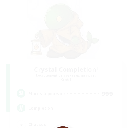
Crystal Completion!
Recrutement de nouveaux membres
Crystal
999
Places à pourvoir
Completion
Chasses