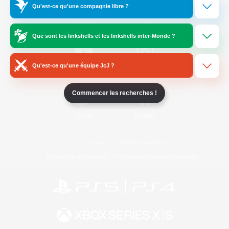
Qu'est-ce qu'une compagnie libre ?
/
Facebook
X
News
Que sont les linkshells et les linkshells inter-Monde ?
Qu'est-ce qu'une équipe JcJ ?
YouTube
Instagram
Commencer les recherches !
Twitch
Bluesky
Licence
Règles et politiques
Politique de confidentialité
Politique d'utilisation des cookies