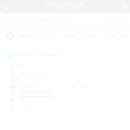
#Parents bienvenus
#Jeu souten
Étiquettes populaires
0
recrutement(s) trouvé(s) !
Aucun
Balmung (Crystal)
Équipes JcJ
En semaine
Week-end
＃Artisans/Récolteurs
Langue