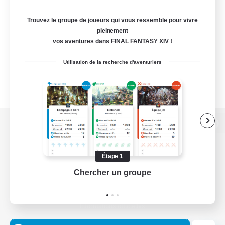
Trouvez le groupe de joueurs qui vous ressemble pour vivre
pleinement
vos aventures dans FINAL FANTASY XIV !
Utilisation de la recherche d'aventuriers
Version de bureau
Étape 1
Chercher un groupe
Prend
Télécharger le jeu
Informations officielles