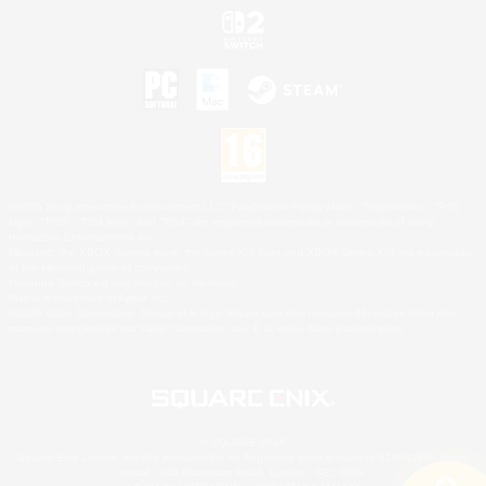
©2026 Sony Interactive Entertainment LLC."PlayStation Family Mark", "PlayStation", "PS5
logo", "PS5", "PS4 logo" and "PS4" are registered trademarks or trademarks of Sony
Interactive Entertainment Inc.
Microsoft, the XBOX Sphere mark, the Series X|S logo and XBOX Series X|S are trademarks
of the Microsoft group of companies.
Nintendo Switch est une marque de Nintendo.
Mac is a trademark of Apple Inc.
©2026 Valve Corporation. Steam et le logo Steam sont des marques déposées et/ou des
marques enregistrées par Valve Corporation aux É.U. et/ou dans d'autres pays.
© SQUARE ENIX
Square Enix Limited, société immatriculée en Angleterre sous le numéro 01804186 - Siège
social : 240 Blackfriars Road, London, SE1 8NW.