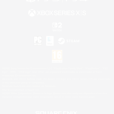
©2026 Sony Interactive Entertainment LLC."PlayStation Family Mark", "PlayStation", "PS5
logo", "PS5", "PS4 logo" and "PS4" are registered trademarks or trademarks of Sony
Interactive Entertainment Inc.
Microsoft, the XBOX Sphere mark, the Series X|S logo and XBOX Series X|S are trademarks
of the Microsoft group of companies.
Nintendo Switch est une marque de Nintendo.
Mac is a trademark of Apple Inc.
©2026 Valve Corporation. Steam et le logo Steam sont des marques déposées et/ou des
marques enregistrées par Valve Corporation aux É.U. et/ou dans d'autres pays.