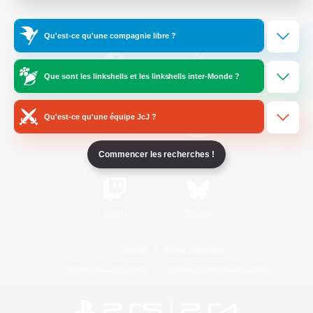
Informations officielles
Qu'est-ce qu'une compagnie libre ?
Que sont les linkshells et les linkshells inter-Monde ?
/
Facebook
X
News
Qu'est-ce qu'une équipe JcJ ?
YouTube
Instagram
Commencer les recherches !
Twitch
Bluesky
Licence
Règles et politiques
Politique de confidentialité
Politique d'utilisation des cookies