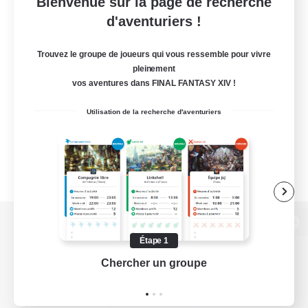
Bienvenue sur la page de recherche
d'aventuriers !
Trouvez le groupe de joueurs qui vous ressemble pour vivre
pleinement
vos aventures dans FINAL FANTASY XIV !
Utilisation de la recherche d'aventuriers
Version de bureau
Étape 1
Chercher un groupe
Prend
Télécharger le jeu