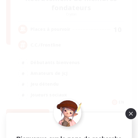
fondateurs
Crystal
10
Places à pourvoir
C.C./Frontline
Débutants bienvenus
Amateurs de JcJ
Jeu détendu
Joueurs sociaux
EN
Voir détails
Fin du recrutement le 05/09/2026