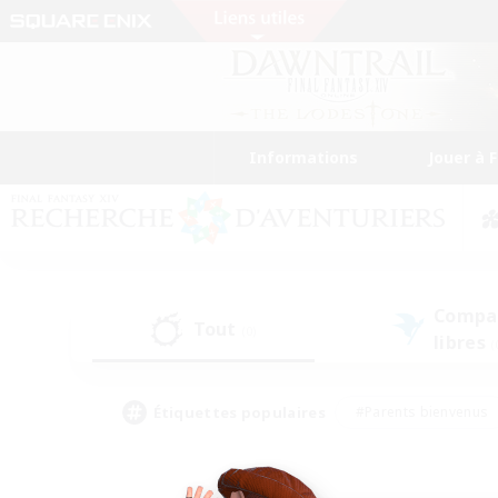
Informations
Jouer à 
Compa
Tout
(0)
libres
(
Étiquettes populaires
#Parents bienvenus
#Étudiants bienvenus
#Jeu détendu
#Amateu
#Amateurs de mirage
#Artisans/Récolteurs