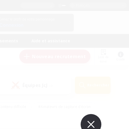
Français
Gérez le profil de votre personnage
Connexion
ssements
Aide et assistance
Nouveau recrutement
Liste de
Guide
suivi
Équipes JcJ
Rechercher
(0)
ontenu difficile
#Amateurs de capture d'écran
ire
#Événements joueurs
#Amateurs de JcJ
#Joueurs sociaux
#Travailleurs bienvenus