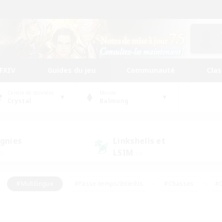
FFXIV
Guides du jeu
Communauté
Cla
Centre de données
Monde
Crystal
Balmung
gnies
Linkshells et
LSIM
0)
(0)
#Multilingue
#Passe-temps/Intérêts
#Chasses
#C
rs de jeu de rôle
#Amateurs de logement
#Amateurs d'histo
#Débutants bienvenus
#Jeu soutenu
#Carte aux trésors