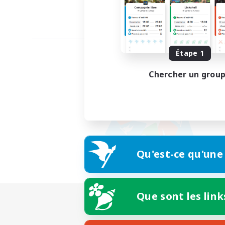
Étape 1
Chercher un grou
Qu'est-ce qu'une
Que sont les link