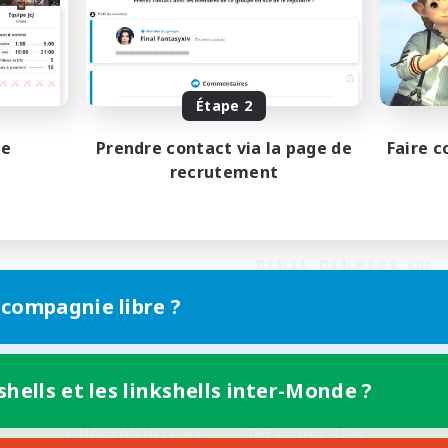
Étape 2
pe
Prendre contact via la page de
Faire c
recrutement
 compagnie libre ?
shells et les linkshells inter-Monde ?
Version mobile