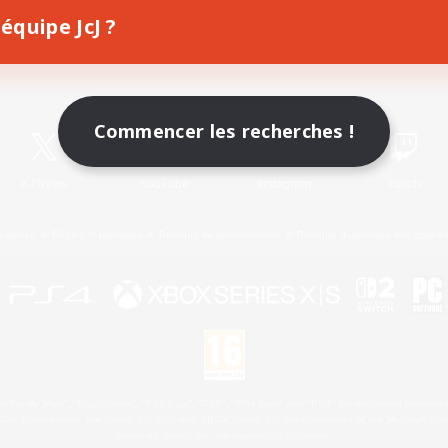
équipe JcJ ?
Télécharger le jeu
Informations officielles
Commencer les recherches !
X
/
News
YouTube
Instagram
Twitch
Licence
Règles et politiques
Politique de confidentialité
Politique d'utilisation des cookie
 Family Mark", "PlayStation", "PS5 logo", "PS5", "PS4 logo" and "PS4" are registered trademark
XBOX Sphere mark, the Series X|S logo and XBOX Series X|S are trademarks of the Microsoft gro
Nintendo Switch est une marque de Nintendo.