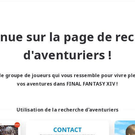
Week-end
＃Multilingue
nue sur la page de re
d'aventuriers !
le groupe de joueurs qui vous ressemble pour vivre p
0 résultat
vos aventures dans FINAL FANTASY XIV !
cun recrutement trou
Utilisation de la recherche d'aventuriers
Réessayez avec des critères différents.