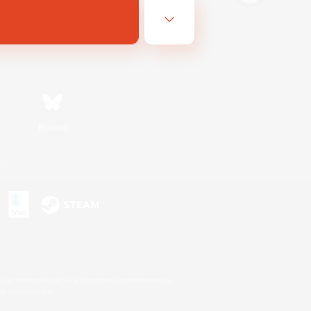
Bluesky
s
s or trademarks of Sony Interactive Entertainment Inc.
up of companies.