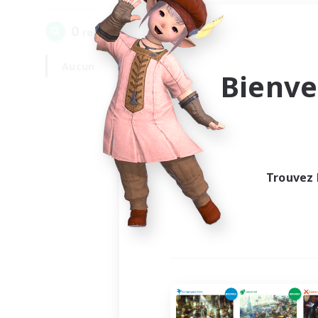
0
recrutement(s) trouvé(s) !
Aucun
En semaine
Bienve
Trouvez 
Au