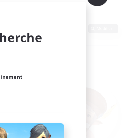
Langue
Modifier
cherche
leinement
vé.