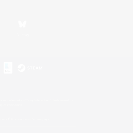
Bluesky
s
s or trademarks of Sony Interactive Entertainment Inc.
up of companies.
 aux É.U. et/ou dans d'autres pays.