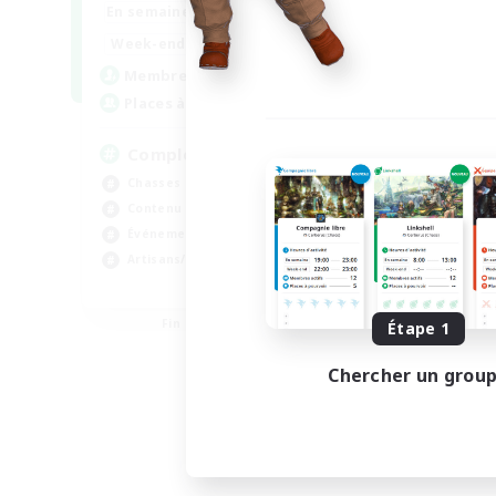
0:00
23:00
En semaine
0:00
23:00
Week-end
999
Membres actifs
999
Places à pourvoir
Completion
Chasses
Contenu difficile
Événements joueurs
Artisans/Récolteurs
EN
Fin du recrutement le 03/09/2026
Étape 1
Chercher un grou