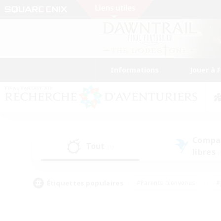
Informations
Jouer à 
Compa
Tout
(1)
libres
(
Étiquettes populaires
#Parents bienvenus
#
#Amateurs de capture d'écran
#Événeme
#Artisans/Récolteurs
#Débutants bienvenus