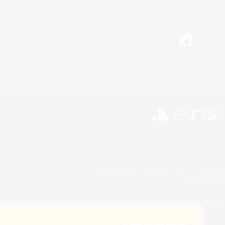
Facebook
©2026 Sony Interactive Entertainment LLC."PlayStation
Microsoft, the 
©2026 Valve Corporation. Steam et 