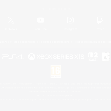
Informations officielles
X
/
News
YouTube
Instagram
Twitch
Licence
Règles et politiques
Politique de confidentialité
Politique d'utilisation des cookie
 Family Mark", "PlayStation", "PS5 logo", "PS5", "PS4 logo" and "PS4" are registered trademark
XBOX Sphere mark, the Series X|S logo and XBOX Series X|S are trademarks of the Microsoft gro
Nintendo Switch est une marque de Nintendo.
Mac is a trademark of Apple Inc.
le logo Steam sont des marques déposées et/ou des marques enregistrées par Valve Corporation