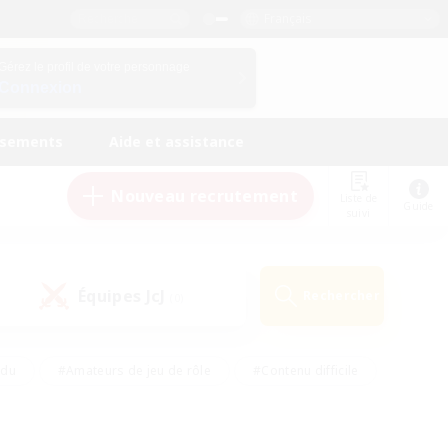
Français
Gérez le profil de votre personnage
Connexion
ssements
Aide et assistance
Nouveau recrutement
Liste de
Guide
suivi
Équipes JcJ
Rechercher
(0)
ndu
#Amateurs de jeu de rôle
#Contenu difficile
urs de logement
#Passe-temps/Intérêts
#Joueurs sociaux
#Travailleurs bienvenus