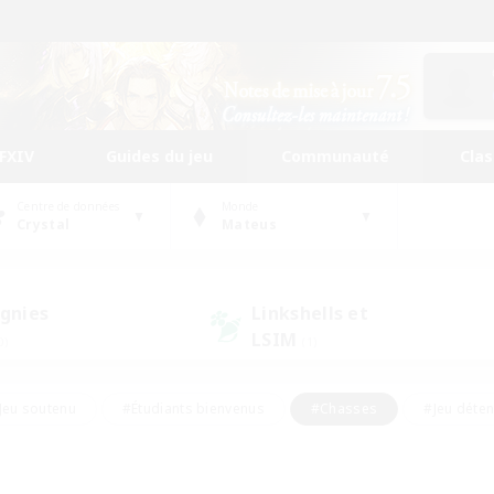
FFXIV
Guides du jeu
Communauté
Cla
Centre de données
Monde
Crystal
Mateus
gnies
Linkshells et
LSIM
0)
(1)
Jeu soutenu
#Étudiants bienvenus
#Chasses
#Jeu déte
nts joueurs
#Amateurs d'histoire
#Multilingue
#Amate
#Amateurs de JcJ
#Amateurs de mirage
#Carte aux trésors