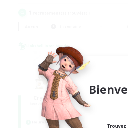
1
recrutement(s) trouvé(s) !
Aucun
En semaine
Linkshell inter-Monde
Bienve
Crystal Completion!
Recrutement de nouveaux membres
Crystal
Heures d'activité
Trouvez 