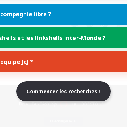
 compagnie libre ?
shells et les linkshells inter-Monde ?
équipe JcJ ?
Commencer les recherches !
Version mobile
Télécharger le jeu